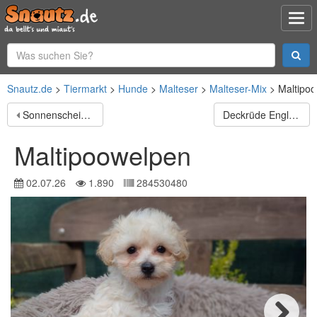
Snautz.de
Tiermarkt
Hunde
Malteser
Malteser-Mix
Maltipo
Sonnenschein Aramis sucht Familienanschluss
Deckrüde English Cocker Spaniel
Maltipoowelpen
02.07.26
1.890
284530480