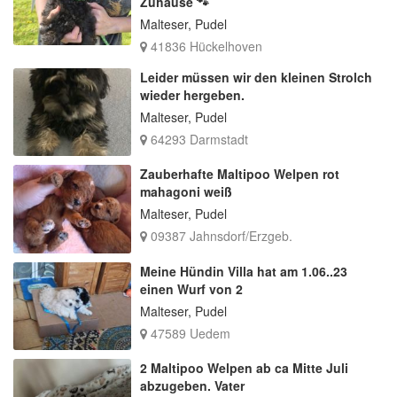
Zuhause 🐾
Malteser, Pudel
41836 Hückelhoven
Leider müssen wir den kleinen Strolch
wieder hergeben.
Malteser, Pudel
64293 Darmstadt
Zauberhafte Maltipoo Welpen rot
mahagoni weiß
Malteser, Pudel
09387 Jahnsdorf/Erzgeb.
Meine Hündin Villa hat am 1.06..23
einen Wurf von 2
Malteser, Pudel
47589 Uedem
2 Maltipoo Welpen ab ca Mitte Juli
abzugeben. Vater