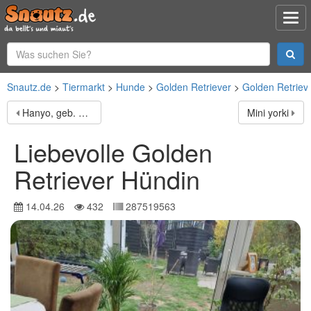
Snautz.de
Tiermarkt
Hunde
Golden Retriever
Golden Retriev
Hanyo, geb. ca. 12/2023, lebt auf einer Pflegestelle in 23556 Lübeck
Mini yorki
Liebevolle Golden
Retriever Hündin
14.04.26
432
287519563