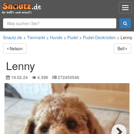
Snautz.de
Tiermarkt
Hunde
Pudel
Pudel-Deckrüden
Lenny
Nelson
Bell
Lenny
19.02.24
4.396
272450546