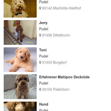
Pudel
93142 Maxhütte-Haidhof
Jerry
Pudel
97456 Dittelbrunn
Toni
Pudel
31303 Burgdorf
Erfahrener Maltipoo Deckrüde
Pudel
33100 Paderborn
Hund
Pudel