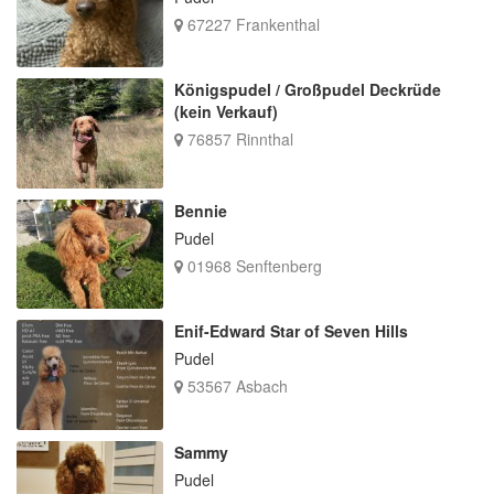
67227 Frankenthal
Königspudel / Großpudel Deckrüde
(kein Verkauf)
76857 Rinnthal
Bennie
Pudel
01968 Senftenberg
Enif-Edward Star of Seven Hills
Pudel
53567 Asbach
Sammy
Pudel