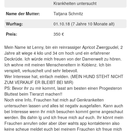
Krankheiten untersucht
Name der Mutter:
Tatjana Schmitz
Wurftag:
01.10.18
(7 Jahre 10 Monate alt)
Preis:
350 €
Mein Name ist Lenny, bin ein reinrassiger Apricot Zwergpudel, 2
Jahre alt wiege 4 kilo und 34 cm hoch und ein erfahrener
Deckrüde. Ich würde mich freuen von der Damenwelt zu hören.
Ich wohne mit meinen Menscheneltern in Koblenz. Ich bin
verspielt, verkuschelt und sehr liebevoll.
Wer Interesse hat, einfach melden. (MEIN HUND STEHT NICHT
ZUM VERKAUF ER BLEIBT BEI MIR)
PS: Bevor ihr zu mir kommt, lasst am besten einen Progesteron
Bluttest beim Tierarzt machen!!
Noch eine Info, Frauchen hat mich auf Genkrankeiten
untersuchen lassen und alles ist negativ ausgefallen. Kann auch
bei Interesse wenn ihr mich besuchen kommt gerne angeschaut
werden. Bis dahin lg und ich freue mich auf euch. Ihr könnt mein
Frauchen anrufen oder aber über wahts app kontaktieren also
keine scheue meldet euch bei meinem Frauchen ich freue mich