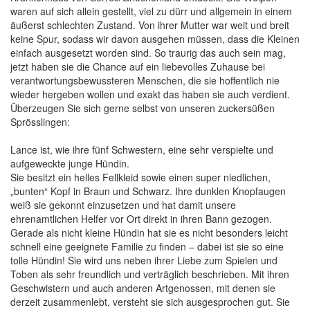
waren auf sich allein gestellt, viel zu dürr und allgemein in einem
äußerst schlechten Zustand. Von ihrer Mutter war weit und breit
keine Spur, sodass wir davon ausgehen müssen, dass die Kleinen
einfach ausgesetzt worden sind. So traurig das auch sein mag,
jetzt haben sie die Chance auf ein liebevolles Zuhause bei
verantwortungsbewussteren Menschen, die sie hoffentlich nie
wieder hergeben wollen und exakt das haben sie auch verdient.
Überzeugen Sie sich gerne selbst von unseren zuckersüßen
Sprösslingen:
Lance ist, wie ihre fünf Schwestern, eine sehr verspielte und
aufgeweckte junge Hündin.
Sie besitzt ein helles Fellkleid sowie einen super niedlichen,
„bunten“ Kopf in Braun und Schwarz. Ihre dunklen Knopfaugen
weiß sie gekonnt einzusetzen und hat damit unsere
ehrenamtlichen Helfer vor Ort direkt in ihren Bann gezogen.
Gerade als nicht kleine Hündin hat sie es nicht besonders leicht
schnell eine geeignete Familie zu finden – dabei ist sie so eine
tolle Hündin! Sie wird uns neben ihrer Liebe zum Spielen und
Toben als sehr freundlich und verträglich beschrieben. Mit ihren
Geschwistern und auch anderen Artgenossen, mit denen sie
derzeit zusammenlebt, versteht sie sich ausgesprochen gut. Sie