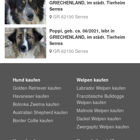
GRIECHENLAND, im städt. Tierheim
Serres
GR-62100 Serres
Poppi, geb. ca. 06/2021, lebt in
GRIECHENLAND, im städt. Tierheim
Serres
GR-62100 Serres
Hund kaufen
Welpen kaufen
Golden Retriever kaufen
Labrador Welpen kaufen
Havaneser kaufen
Französische Bulldogge
Welpen kaufen
Bolonka Zwetna kaufen
Malinois Welpen kaufen
Australian Shepherd kaufen
Dackel Welpen kaufen
Border Collie kaufen
Zwergspitz Welpen kaufen