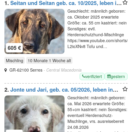
1.
Seitan und Seitan geb. ca. 10/2025, leben in
GRIECHENLAND, im städt. Tierheim Serres
Geschlecht: männlich geboren:
ca. Oktober 2025 erwartete
Größe: ca. 55 cm kastriert: nein
Sonstiges: evtl.
Herdenschutzhund-Mischlinge
https://www.youtube.com/shorts/eL
L2ioXNv8 Tofu und…
605 €
Mischling
10 Monate 1 Woche
alt
GR-62100 Serres
- Central Macedonia
verifiziert
gestern
2.
Jonte und Jari, geb. ca. 05/2026, leben in
GRIECHENLAND, im städt. Tierheim Serres
Geschlecht: männlich geboren:
ca. Mai 2026 erwartete Größe:
55+cm kastriert: nein Sonstiges:
eventuell Herdenschutz-
Mischlinge, vrs. ausreisebereit
24.08.2026