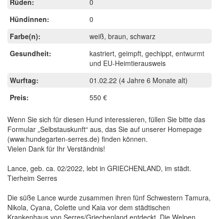
Rüden:
0
Hündinnen:
0
Farbe(n):
weiß, braun, schwarz
Gesundheit:
kastriert, geimpft, gechippt, entwurmt
und EU-Heimtierausweis
Wurftag:
01.02.22
(4 Jahre 6 Monate alt)
Preis:
550 €
Wenn Sie sich für diesen Hund interessieren, füllen Sie bitte das
Formular „Selbstauskunft“ aus, das Sie auf unserer Homepage
(www.hundegarten-serres.de) finden können.
Vielen Dank für Ihr Verständnis!
Lance, geb. ca. 02/2022, lebt in GRIECHENLAND, im städt.
Tierheim Serres
Die süße Lance wurde zusammen ihren fünf Schwestern Tamura,
Nikola, Cyana, Colette und Kaia vor dem städtischen
Krankenhaus von Serres/Griechenland entdeckt. Die Welpen