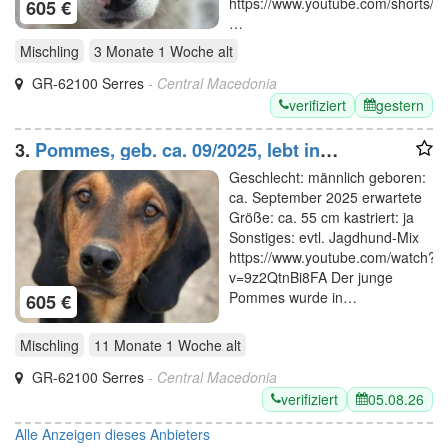
https://www.youtube.com/shorts/
605 €
…
Mischling
3 Monate 1 Woche
alt
GR-62100 Serres
- Central Macedonia
verifiziert
gestern
3.
Pommes, geb. ca. 09/2025, lebt in
GRIECHENLAND, im städt. Tierheim Serres
Geschlecht: männlich geboren:
ca. September 2025 erwartete
Größe: ca. 55 cm kastriert: ja
Sonstiges: evtl. Jagdhund-Mix
https://www.youtube.com/watch?
v=9z2QtnBi8FA Der junge
Pommes wurde in…
605 €
Mischling
11 Monate 1 Woche
alt
GR-62100 Serres
- Central Macedonia
verifiziert
05.08.26
Alle Anzeigen dieses Anbieters