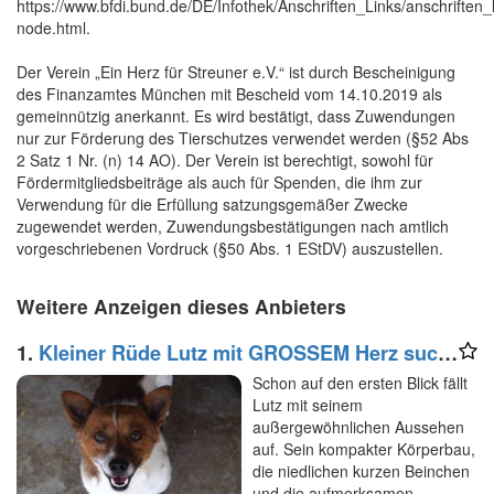
https://www.bfdi.bund.de/DE/Infothek/Anschriften_Links/anschriften_l
node.html.
Der Verein „Ein Herz für Streuner e.V.“ ist durch Bescheinigung
des Finanzamtes München mit Bescheid vom 14.10.2019 als
gemeinnützig anerkannt. Es wird bestätigt, dass Zuwendungen
nur zur Förderung des Tierschutzes verwendet werden (§52 Abs
2 Satz 1 Nr. (n) 14 AO). Der Verein ist berechtigt, sowohl für
Fördermitgliedsbeiträge als auch für Spenden, die ihm zur
Verwendung für die Erfüllung satzungsgemäßer Zwecke
zugewendet werden, Zuwendungsbestätigungen nach amtlich
vorgeschriebenen Vordruck (§50 Abs. 1 EStDV) auszustellen.
Weitere Anzeigen dieses Anbieters
1.
Kleiner Rüde Lutz mit GROSSEM Herz such
Zuhause
Schon auf den ersten Blick fällt
Lutz mit seinem
außergewöhnlichen Aussehen
auf. Sein kompakter Körperbau,
die niedlichen kurzen Beinchen
und die aufmerksamen