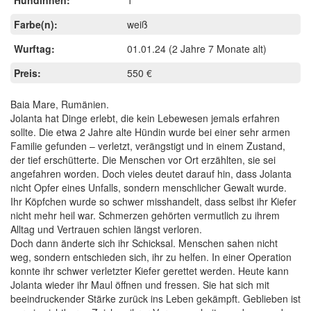
Farbe(n):
weiß
Wurftag:
01.01.24
(2 Jahre 7 Monate alt)
Preis:
550 €
Baia Mare, Rumänien.
Jolanta hat Dinge erlebt, die kein Lebewesen jemals erfahren
sollte. Die etwa 2 Jahre alte Hündin wurde bei einer sehr armen
Familie gefunden – verletzt, verängstigt und in einem Zustand,
der tief erschütterte. Die Menschen vor Ort erzählten, sie sei
angefahren worden. Doch vieles deutet darauf hin, dass Jolanta
nicht Opfer eines Unfalls, sondern menschlicher Gewalt wurde.
Ihr Köpfchen wurde so schwer misshandelt, dass selbst ihr Kiefer
nicht mehr heil war. Schmerzen gehörten vermutlich zu ihrem
Alltag und Vertrauen schien längst verloren.
Doch dann änderte sich ihr Schicksal. Menschen sahen nicht
weg, sondern entschieden sich, ihr zu helfen. In einer Operation
konnte ihr schwer verletzter Kiefer gerettet werden. Heute kann
Jolanta wieder ihr Maul öffnen und fressen. Sie hat sich mit
beeindruckender Stärke zurück ins Leben gekämpft. Geblieben ist