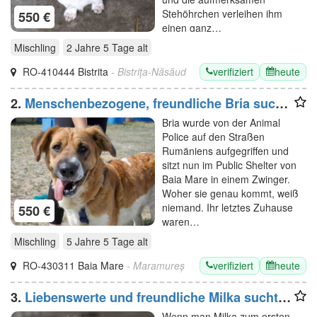
Stehöhrchen verleihen ihm
550 €
einen ganz…
Mischling
2 Jahre 5 Tage
alt
verifiziert
heute
RO-410444 Bistrita
- Bistrița-Năsăud
2.
Menschenbezogene, freundliche Bria sucht
Familienanschluss
Bria wurde von der Animal
Police auf den Straßen
Rumäniens aufgegriffen und
sitzt nun im Public Shelter von
Baia Mare in einem Zwinger.
Woher sie genau kommt, weiß
niemand. Ihr letztes Zuhause
550 €
waren…
Mischling
5 Jahre 5 Tage
alt
verifiziert
heute
RO-430311 Baia Mare
- Maramureș
3.
Liebenswerte und freundliche Milka sucht
Familienanschluss
Wenn man Milka zum ersten