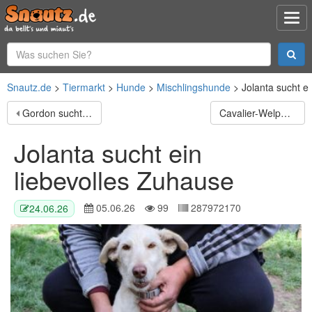
Snautz.de
Tiermarkt
Hunde
Mischlingshunde
Jolanta sucht e
Gordon sucht ein ländliches Zuhause
Cavalier-Welpen mit Stammbaum
Jolanta sucht ein
liebevolles Zuhause
05.06.26
99
287972170
24.06.26