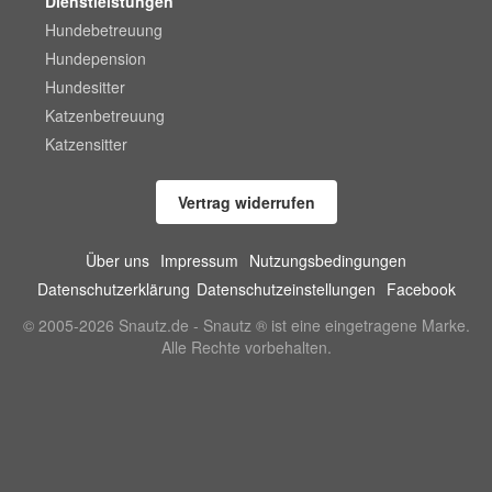
Dienstleistungen
Hundebetreuung
Hundepension
Hundesitter
Katzenbetreuung
Katzensitter
Vertrag widerrufen
Über uns
Impressum
Nutzungsbedingungen
Datenschutzerklärung
Datenschutzeinstellungen
Facebook
© 2005-2026 Snautz.de - Snautz ® ist eine eingetragene Marke.
Alle Rechte vorbehalten.