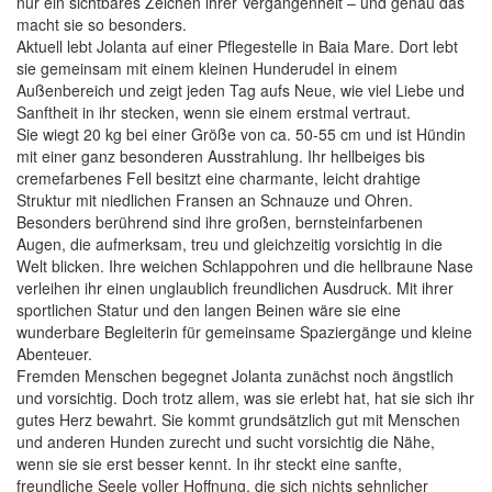
nur ein sichtbares Zeichen ihrer Vergangenheit – und genau das
macht sie so besonders.
Aktuell lebt Jolanta auf einer Pflegestelle in Baia Mare. Dort lebt
sie gemeinsam mit einem kleinen Hunderudel in einem
Außenbereich und zeigt jeden Tag aufs Neue, wie viel Liebe und
Sanftheit in ihr stecken, wenn sie einem erstmal vertraut.
Sie wiegt 20 kg bei einer Größe von ca. 50-55 cm und ist Hündin
mit einer ganz besonderen Ausstrahlung. Ihr hellbeiges bis
cremefarbenes Fell besitzt eine charmante, leicht drahtige
Struktur mit niedlichen Fransen an Schnauze und Ohren.
Besonders berührend sind ihre großen, bernsteinfarbenen
Augen, die aufmerksam, treu und gleichzeitig vorsichtig in die
Welt blicken. Ihre weichen Schlappohren und die hellbraune Nase
verleihen ihr einen unglaublich freundlichen Ausdruck. Mit ihrer
sportlichen Statur und den langen Beinen wäre sie eine
wunderbare Begleiterin für gemeinsame Spaziergänge und kleine
Abenteuer.
Fremden Menschen begegnet Jolanta zunächst noch ängstlich
und vorsichtig. Doch trotz allem, was sie erlebt hat, hat sie sich ihr
gutes Herz bewahrt. Sie kommt grundsätzlich gut mit Menschen
und anderen Hunden zurecht und sucht vorsichtig die Nähe,
wenn sie sie erst besser kennt. In ihr steckt eine sanfte,
freundliche Seele voller Hoffnung, die sich nichts sehnlicher