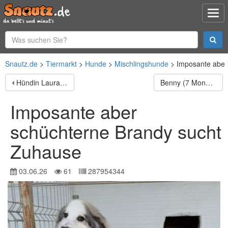
Snautz.de
Tiermarkt
Hunde
Mischlingshunde
Imposante aber
Hündin Laura / kastriert / derzeit noch in Griechenland
Benny (7 Monate) sucht sein Für-Immer-Zuhause
Imposante aber
schüchterne Brandy sucht
Zuhause
03.06.26
61
287954344