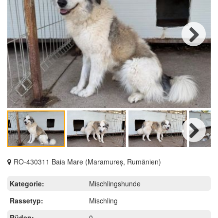
Next
Next
RO-430311 Baia Mare (Maramureș, Rumänien)
Kategorie:
Mischlingshunde
Rassetyp:
Mischling
Rüden:
0