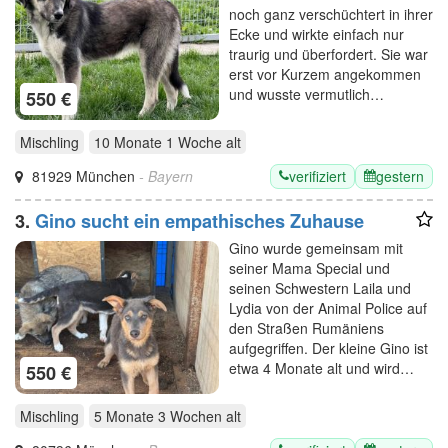
noch ganz verschüchtert in ihrer
Ecke und wirkte einfach nur
traurig und überfordert. Sie war
erst vor Kurzem angekommen
und wusste vermutlich…
550 €
Mischling
10 Monate 1 Woche
alt
verifiziert
gestern
81929 München
- Bayern
3.
Gino sucht ein empathisches Zuhause
Gino wurde gemeinsam mit
seiner Mama Special und
seinen Schwestern Laila und
Lydia von der Animal Police auf
den Straßen Rumäniens
aufgegriffen. Der kleine Gino ist
etwa 4 Monate alt und wird…
550 €
Mischling
5 Monate 3 Wochen
alt