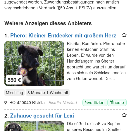
zugewendet werden, Zuwendungsbestätigungen nach amtlich
vorgeschriebenen Vordruck (§50 Abs. 1 EStDV) auszustellen.
Weitere Anzeigen dieses Anbieters
1.
Phero: Kleiner Entdecker mit großem Herz
Bistrita, Rumänien. Phero hatte
keinen einfachen Start ins
Leben. Er wurde von den
Hundefängern ins Shelter
gebracht und wartet nun darauf,
dass sich sein Schicksal endlich
zum Guten wendet. Der…
550 €
Mischling
3 Monate 1 Woche
alt
verifiziert
heute
RO-420040 Bistrita
- Bistrița-Năsăud
2.
Zuhause gesucht für Lexi
Die süße Lexi saß zu Beginn
unseres Besuches im Shelter