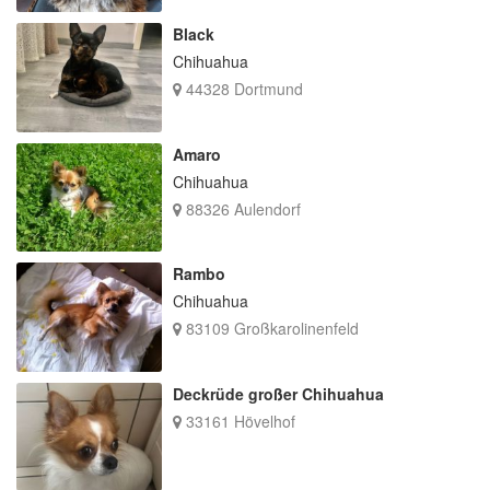
Black
Chihuahua
44328 Dortmund
Amaro
Chihuahua
88326 Aulendorf
Rambo
Chihuahua
83109 Großkarolinenfeld
Deckrüde großer Chihuahua
33161 Hövelhof