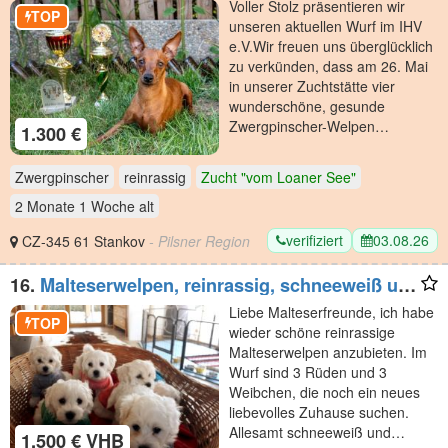
​Voller Stolz präsentieren wir
TOP
unseren aktuellen Wurf im IHV
e.V. ​Wir freuen uns überglücklich
zu verkünden, dass am 26. Mai
in unserer Zuchtstätte vier
wunderschöne, gesunde
Zwergpinscher-Welpen…
1.300 €
Zwergpinscher
reinrassig
Zucht "vom Loaner See"
2 Monate 1 Woche
alt
verifiziert
03.08.26
CZ-345 61 Stankov
- Pilsner Region
16.
Malteserwelpen, reinrassig, schneeweiß und
zuckersüß
Liebe Malteserfreunde, ich habe
TOP
wieder schöne reinrassige
Malteserwelpen anzubieten. Im
Wurf sind 3 Rüden und 3
Weibchen, die noch ein neues
liebevolles Zuhause suchen.
Allesamt schneeweiß und…
1.500 € VHB