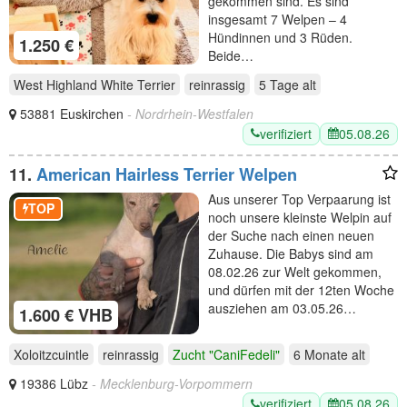
gekommen sind. Es sind
insgesamt 7 Welpen – 4
Hündinnen und 3 Rüden.
1.250 €
Beide…
West Highland White Terrier
reinrassig
5 Tage
alt
53881 Euskirchen
- Nordrhein-Westfalen
verifiziert
05.08.26
11.
American Hairless Terrier Welpen
Aus unserer Top Verpaarung ist
TOP
noch unsere kleinste Welpin auf
der Suche nach einen neuen
Zuhause. Die Babys sind am
08.02.26 zur Welt gekommen,
und dürfen mit der 12ten Woche
ausziehen am 03.05.26…
1.600 € VHB
Xoloitzcuintle
reinrassig
Zucht "CaniFedeli"
6 Monate
alt
19386 Lübz
- Mecklenburg-Vorpommern
verifiziert
05.08.26