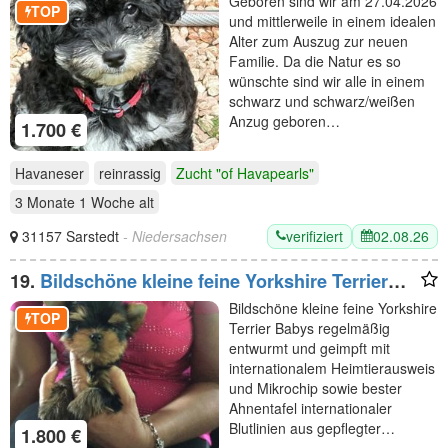
Geboren sind wir am 27.04.2026
TOP
und mittlerweile in einem idealen
Alter zum Auszug zur neuen
Familie. Da die Natur es so
wünschte sind wir alle in einem
schwarz und schwarz/weißen
Anzug geboren…
1.700 €
Havaneser
reinrassig
Zucht "of Havapearls"
3 Monate 1 Woche
alt
verifiziert
02.08.26
31157 Sarstedt
- Niedersachsen
19.
Bildschöne kleine feine Yorkshire Terrier
Babys
Bildschöne kleine feine Yorkshire
TOP
Terrier Babys regelmäßig
entwurmt und geimpft mit
internationalem Heimtierausweis
und Mikrochip sowie bester
Ahnentafel internationaler
Blutlinien aus gepflegter…
1.800 €