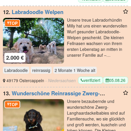
12.
Labradoodle Welpen
Unsere treue Labradorhündin
TOP
Milly hat uns einen wundervollen
Wurf gesunder Labradoodle-
Welpen geschenkt. Die kleinen
Fellnasen wachsen von ihrem
ersten Lebenstag an mitten in
unserer Familie auf –…
2.000 €
Labradoodle
reinrassig
2 Monate 1 Woche
alt
verifiziert
05.08.26
49179 Ostercappeln
- Niedersachsen
13.
Wunderschöne Reinrassige Zwerg-
Langhaardackel Welpen auf Familiensuche
Unsere bezaubernde und
TOP
wunderschöne Zwerg-
Langhaardackelbabies sind auf
Familiensuche, wo sie glücklich
und groß werden, kuscheln und
toben können. Die Kleinen