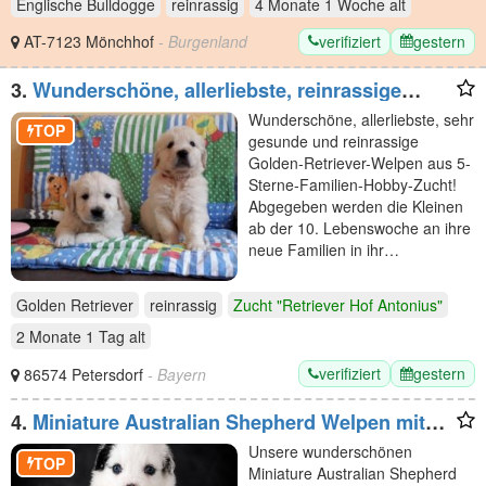
Englische Bulldogge
reinrassig
4 Monate 1 Woche
alt
verifiziert
gestern
AT-7123 Mönchhof
- Burgenland
3.
Wunderschöne, allerliebste, reinrassige
Golden Retriever
Wunderschöne, allerliebste, sehr
TOP
gesunde und reinrassige
Golden-Retriever-Welpen aus 5-
Sterne-Familien-Hobby-Zucht!
Abgegeben werden die Kleinen
ab der 10. Lebenswoche an ihre
neue Familien in ihr…
Golden Retriever
reinrassig
Zucht "Retriever Hof Antonius"
2 Monate 1 Tag
alt
verifiziert
gestern
86574 Petersdorf
- Bayern
4.
Miniature Australian Shepherd Welpen mit
Papieren
Unsere wunderschönen
TOP
Miniature Australian Shepherd