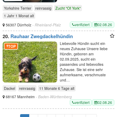
Yorkshire Terrier
reinrassig
Zucht "Of York"
1 Jahr 1 Monat
alt
verifiziert
02.08.26
56307 Dürrholz
- Rheinland-Pfalz
20.
Rauhaar Zwegdackelhündin
Liebevolle Hündin sucht ein
TOP
neues Zuhause Unsere liebe
Hündin, geboren am
02.09.2025, sucht ein
passendes und liebevolles
Zuhause. Sie ist eine sehr
aufmerksame, verschmuste
und…
Dackel
reinrassig
11 Monate 6 Tage
alt
68167 Mannheim
- Baden-Württemberg
verifiziert
02.08.26