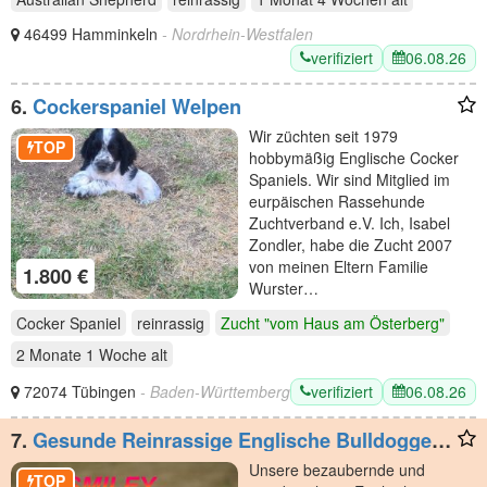
46499 Hamminkeln
- Nordrhein-Westfalen
verifiziert
06.08.26
6.
Cockerspaniel Welpen
Wir züchten seit 1979
TOP
hobbymäßig Englische Cocker
Spaniels. Wir sind Mitglied im
eurpäischen Rassehunde
Zuchtverband e.V. Ich, Isabel
Zondler, habe die Zucht 2007
von meinen Eltern Familie
1.800 €
Wurster…
Cocker Spaniel
reinrassig
Zucht "vom Haus am Österberg"
2 Monate 1 Woche
alt
verifiziert
06.08.26
72074 Tübingen
- Baden-Württemberg
7.
Gesunde Reinrassige Englische Bulldogge
Welpen
Unsere bezaubernde und
TOP