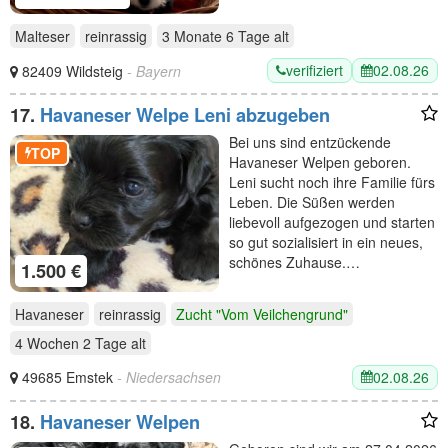
Malteser
reinrassig
3 Monate 6 Tage
alt
verifiziert
02.08.26
82409 Wildsteig
- Bayern
17.
Havaneser Welpe Leni abzugeben
Bei uns sind entzückende
TOP
Havaneser Welpen geboren.
Leni sucht noch ihre Familie fürs
Leben. Die Süßen werden
liebevoll aufgezogen und starten
so gut sozialisiert in ein neues,
schönes Zuhause.…
1.500 €
Havaneser
reinrassig
Zucht "Vom Veilchengrund"
4 Wochen 2 Tage
alt
02.08.26
49685 Emstek
- Niedersachsen
18.
Havaneser Welpen