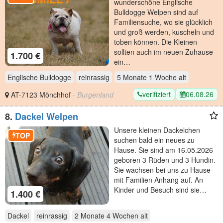
wunderschöne Englische
Bulldogge Welpen sind auf
Familiensuche, wo sie glücklich
und groß werden, kuscheln und
toben können. Die Kleinen
sollten auch im neuen Zuhause
1.700 €
ein…
Englische Bulldogge
reinrassig
5 Monate 1 Woche
alt
verifiziert
06.08.26
AT-7123 Mönchhof
- Burgenland
8.
Dackel Welpen
Unsere kleinen Dackelchen
TOP
suchen bald ein neues zu
Hause. Sie sind am 16.05.2026
geboren 3 Rüden und 3 Hundin.
Sie wachsen bei uns zu Hause
mit Familien Anhang auf. An
Kinder und Besuch sind sie…
1.400 €
Dackel
reinrassig
2 Monate 4 Wochen
alt