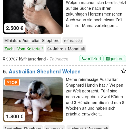
Welpen machen sich bereits jetzt
auf die Suche nach ihren
zukünftigen Herzensmenschen.
Auch wenn sie noch etwas Zeit
bei ihrer Mama verbringen…
2.500 €
Miniature Australian Shepherd
reinrassig
Zucht "Vom Keltertal"
24 Jahre 1 Monat
alt
verifiziert
gestern
99707 Kyffhäuserland
- Thüringen
5.
Austrailian Shepherd Welpen
Meine reinrassige Austrailian
TOP
Shepherd Hündin hat 7 Welpen
zur Welt gebracht. Fünf sind
noch zu vergeben. Zwei Rüden
und 3 Hündinnen Sie sind nun 8
Wochen alt und haben sich
prächtig entwickelt…
1.800 €
Australian Shepherd
reinrassig
1 Monat 4 Wochen
alt