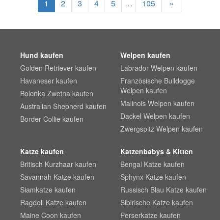
1
2
3
4
5
…
105
»
Hund kaufen
Welpen kaufen
Golden Retriever kaufen
Labrador Welpen kaufen
Havaneser kaufen
Französische Bulldogge
Welpen kaufen
Bolonka Zwetna kaufen
Malinois Welpen kaufen
Australian Shepherd kaufen
Dackel Welpen kaufen
Border Collie kaufen
Zwergspitz Welpen kaufen
Katze kaufen
Katzenbabys & Kitten
Britisch Kurzhaar kaufen
Bengal Katze kaufen
Savannah Katze kaufen
Sphynx Katze kaufen
Siamkatze kaufen
Russisch Blau Katze kaufen
Ragdoll Katze kaufen
Sibirische Katze kaufen
Maine Coon kaufen
Perserkatze kaufen