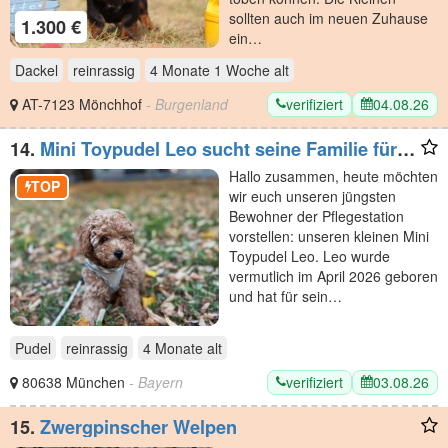
sollten auch im neuen Zuhause
1.300 €
ein…
Dackel
reinrassig
4 Monate 1 Woche
alt
verifiziert
04.08.26
AT-7123 Mönchhof
- Burgenland
14.
Mini Toypudel Leo sucht seine Familie fürs
Leben
Hallo zusammen, heute möchten
TOP
wir euch unseren jüngsten
Bewohner der Pflegestation
vorstellen: unseren kleinen Mini
Toypudel Leo. Leo wurde
vermutlich im April 2026 geboren
und hat für sein…
Pudel
reinrassig
4 Monate
alt
verifiziert
03.08.26
80638 München
- Bayern
15.
Zwergpinscher Welpen