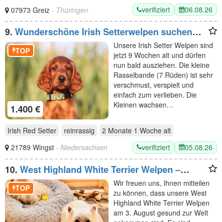
verifiziert
06.08.26
07973 Greiz
- Thüringen
9.
Wunderschöne Irish Setterwelpen suchen
liebevolle Plätze
Unsere Irish Setter Welpen sind
TOP
jetzt 9 Wochen alt und dürfen
nun bald ausziehen. Die kleine
Rasselbande (7 Rüden) ist sehr
verschmust, verspielt und
einfach zum verlieben. Die
Kleinen wachsen…
1.400 €
Irish Red Setter
reinrassig
2 Monate 1 Woche
alt
verifiziert
05.08.26
21789 Wingst
- Niedersachsen
10.
West Highland White Terrier Welpen –
Einmaliger Wurf erwartet
Wir freuen uns, Ihnen mitteilen
TOP
zu können, dass unsere West
Highland White Terrier Welpen
am 3. August gesund zur Welt