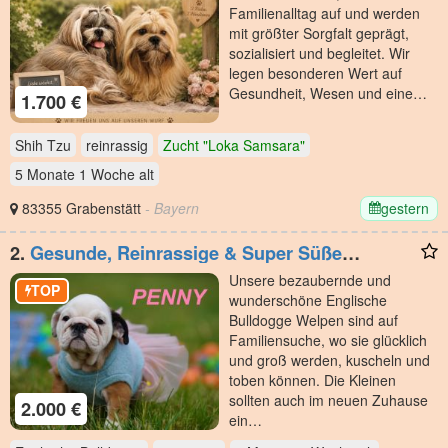
Familienalltag auf und werden
mit größter Sorgfalt geprägt,
sozialisiert und begleitet. Wir
legen besonderen Wert auf
Gesundheit, Wesen und eine…
1.700 €
Shih Tzu
reinrassig
Zucht "Loka Samsara"
5 Monate 1 Woche
alt
gestern
83355 Grabenstätt
- Bayern
2.
Gesunde, Reinrassige & Super Süße
Englische Bulldogge Welpen
Unsere bezaubernde und
TOP
wunderschöne Englische
Bulldogge Welpen sind auf
Familiensuche, wo sie glücklich
und groß werden, kuscheln und
toben können. Die Kleinen
sollten auch im neuen Zuhause
2.000 €
ein…