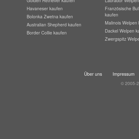
Golden Retriever kaufen
Labrador Welpen
Havaneser kaufen
Französische Bu
kaufen
Bolonka Zwetna kaufen
Malinois Welpen 
Australian Shepherd kaufen
Dackel Welpen k
Border Collie kaufen
Zwergspitz Welp
Über uns
Impressum
© 2005-2