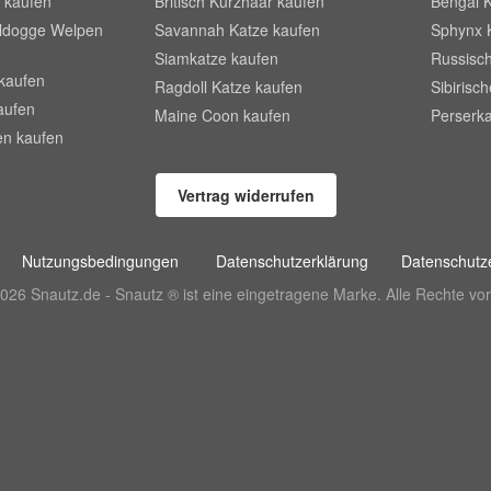
 kaufen
Britisch Kurzhaar kaufen
Bengal 
lldogge Welpen
Savannah Katze kaufen
Sphynx 
Siamkatze kaufen
Russisch
kaufen
Ragdoll Katze kaufen
Sibirisc
aufen
Maine Coon kaufen
Perserka
en kaufen
Vertrag widerrufen
Nutzungsbedingungen
Datenschutzerklärung
Datenschutze
026 Snautz.de - Snautz ® ist eine eingetragene Marke. Alle Rechte vor