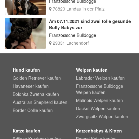
Französische Bulldogge
76829 Landau in der Pfalz
Am 07.11.2021 sind zwei tolle gesunde
Bully Babys zur
Französische Bulldogge
29331 Lachendorf
Hund kaufen
Welpen kaufen
Golden Retriever kaufen
Labrador Welpen kaufen
Havaneser kaufen
Französische Bulldogge
Welpen kaufen
Bolonka Zwetna kaufen
Malinois Welpen kaufen
Australian Shepherd kaufen
Dackel Welpen kaufen
Border Collie kaufen
Zwergspitz Welpen kaufen
Katze kaufen
Katzenbabys & Kitten
Britisch Kurzhaar kaufen
Bengal Katze kaufen