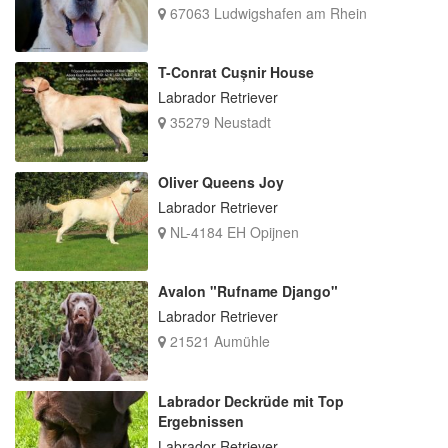
67063 Ludwigshafen am Rhein
T-Conrat Cușnir House
Labrador Retriever
35279 Neustadt
Oliver Queens Joy
Labrador Retriever
NL-4184 EH Opijnen
Avalon "Rufname Django"
Labrador Retriever
21521 Aumühle
Labrador Deckrüde mit Top
Ergebnissen
Labrador Retriever