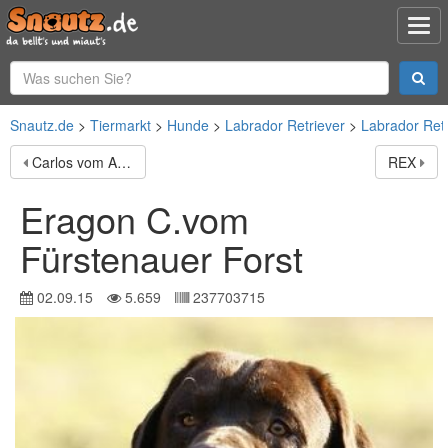
Snautz.de
Tiermarkt
Hunde
Labrador Retriever
Labrador Ret
Carlos vom Auenland
REX
Eragon C.vom
Fürstenauer Forst
02.09.15
5.659
237703715