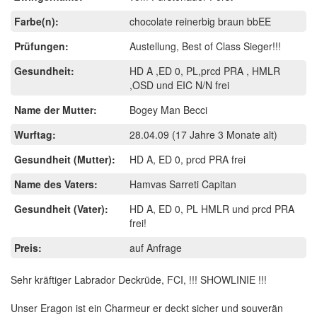
Farbe(n):
chocolate reinerbig braun bbEE
Prüfungen:
Austellung, Best of Class Sieger!!!
Gesundheit:
HD A ,ED 0, PL,prcd PRA , HMLR
,OSD und EIC N/N frei
Name der Mutter:
Bogey Man Becci
Wurftag:
28.04.09
(17 Jahre 3 Monate alt)
Gesundheit (Mutter):
HD A, ED 0, prcd PRA frei
Name des Vaters:
Hamvas Sarreti Capitan
Gesundheit (Vater):
HD A, ED 0, PL HMLR und prcd PRA
frei!
Preis:
auf Anfrage
Sehr kräftiger Labrador Deckrüde, FCI, !!! SHOWLINIE !!!
Unser Eragon ist ein Charmeur er deckt sicher und souverän