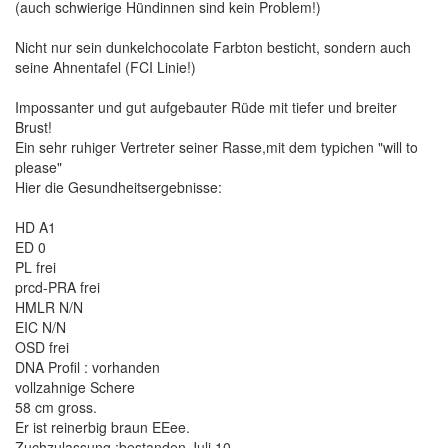
(auch schwierige Hündinnen sind kein Problem!)
Nicht nur sein dunkelchocolate Farbton besticht, sondern auch
seine Ahnentafel (FCI Linie!)
Impossanter und gut aufgebauter Rüde mit tiefer und breiter
Brust!
Ein sehr ruhiger Vertreter seiner Rasse,mit dem typichen "will to
please"
Hier die Gesundheitsergebnisse:
HD A1
ED 0
PL frei
prcd-PRA frei
HMLR N/N
EIC N/N
OSD frei
DNA Profil : vorhanden
vollzahnige Schere
58 cm gross.
Er ist reinerbig braun EEee.
Zuchzulassung :bestanden Juli 10