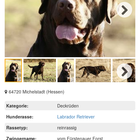
Next
Next
64720 Michelstadt (Hessen)
Kategorie:
Deckrüden
Hunderasse:
Labrador Retriever
Rassetyp:
reinrassig
Zwingername:
vom Fürstenauer Forst