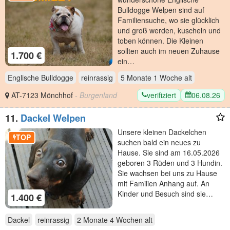
Bulldogge Welpen sind auf
Familiensuche, wo sie glücklich
und groß werden, kuscheln und
toben können. Die Kleinen
sollten auch im neuen Zuhause
1.700 €
ein…
Englische Bulldogge
reinrassig
5 Monate 1 Woche
alt
verifiziert
06.08.26
AT-7123 Mönchhof
- Burgenland
11.
Dackel Welpen
Unsere kleinen Dackelchen
TOP
suchen bald ein neues zu
Hause. Sie sind am 16.05.2026
geboren 3 Rüden und 3 Hundin.
Sie wachsen bei uns zu Hause
mit Familien Anhang auf. An
Kinder und Besuch sind sie…
1.400 €
Dackel
reinrassig
2 Monate 4 Wochen
alt