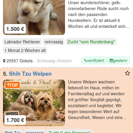
Unser wunderschöner, gelb-
cremefarbener Rüde sucht noch
nach den passenden
Hundeeltern. Er ist aktuell 6
Wochen alt und entwickelt sich…
1.500 €
Labrador Retriever
reinrassig
Zucht "vom Rondenbarg"
1 Monat 2 Wochen
alt
verifiziert
gestern
25557 Gokels
- Schleswig-Holstein
5.
Shih Tzu Welpen
Unsere Welpen wachsen
TOP
liebevoll im Haus, mitten im
Familienalltag auf und werden
mit größter Sorgfalt geprägt,
sozialisiert und begleitet. Wir
legen besonderen Wert auf
Gesundheit, Wesen und eine…
1.700 €
Shih Tzu
reinrassig
Zucht "Loka Samsara"