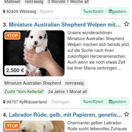
Malteser
reinrassig
3 Monate 1 Woche
alt
verifiziert
gestern
82409 Wildsteig
- Bayern
3.
Miniature Australian Shepherd Welpen mit
Papieren
Unsere wunderschönen
TOP
Miniature Australian Shepherd
Welpen machen sich bereits jetzt
auf die Suche nach ihren
zukünftigen Herzensmenschen.
Auch wenn sie noch etwas Zeit
bei ihrer Mama verbringen…
2.500 €
Miniature Australian Shepherd
reinrassig
Zucht "Vom Keltertal"
24 Jahre 1 Monat
alt
verifiziert
gestern
99707 Kyffhäuserland
- Thüringen
4.
Labrador Rüde, gelb, mit Papieren, genetisch
getestet
Charmanter gelber Labrador-
TOP
Rüde sucht liebevolles Zuhause