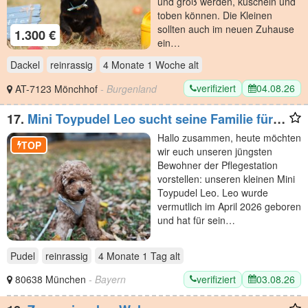
und groß werden, kuscheln und
toben können. Die Kleinen
sollten auch im neuen Zuhause
1.300 €
ein…
Dackel
reinrassig
4 Monate 1 Woche
alt
verifiziert
04.08.26
AT-7123 Mönchhof
- Burgenland
17.
Mini Toypudel Leo sucht seine Familie fürs
Leben
Hallo zusammen, heute möchten
TOP
wir euch unseren jüngsten
Bewohner der Pflegestation
vorstellen: unseren kleinen Mini
Toypudel Leo. Leo wurde
vermutlich im April 2026 geboren
und hat für sein…
Pudel
reinrassig
4 Monate 1 Tag
alt
verifiziert
03.08.26
80638 München
- Bayern