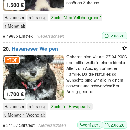
schönes Zuhause.…
1.500 €
Havaneser
reinrassig
Zucht "Vom Veilchengrund"
1 Monat
alt
02.08.26
49685 Emstek
- Niedersachsen
20.
Havaneser Welpen
Geboren sind wir am 27.04.2026
TOP
und mittlerweile in einem idealen
Alter zum Auszug zur neuen
Familie. Da die Natur es so
wünschte sind wir alle in einem
schwarz und schwarz/weißen
Anzug geboren…
1.700 €
Havaneser
reinrassig
Zucht "of Havapearls"
3 Monate 1 Woche
alt
verifiziert
02.08.26
31157 Sarstedt
- Niedersachsen