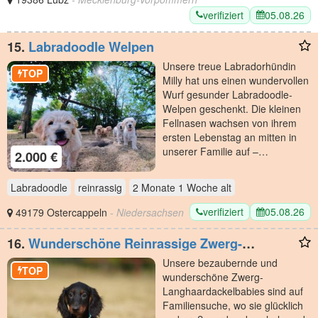
verifiziert
05.08.26
15.
Labradoodle Welpen
Unsere treue Labradorhündin
TOP
Milly hat uns einen wundervollen
Wurf gesunder Labradoodle-
Welpen geschenkt. Die kleinen
Fellnasen wachsen von ihrem
ersten Lebenstag an mitten in
unserer Familie auf –…
2.000 €
Labradoodle
reinrassig
2 Monate 1 Woche
alt
verifiziert
05.08.26
49179 Ostercappeln
- Niedersachsen
16.
Wunderschöne Reinrassige Zwerg-
Langhaardackel Welpen auf Familiensuche
Unsere bezaubernde und
TOP
wunderschöne Zwerg-
Langhaardackelbabies sind auf
Familiensuche, wo sie glücklich