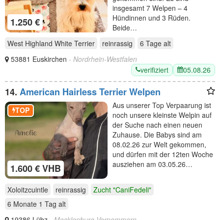
insgesamt 7 Welpen – 4
Hündinnen und 3 Rüden.
1.250 €
Beide…
West Highland White Terrier
reinrassig
6 Tage
alt
53881 Euskirchen
- Nordrhein-Westfalen
verifiziert
05.08.26
14.
American Hairless Terrier Welpen
Aus unserer Top Verpaarung ist
TOP
noch unsere kleinste Welpin auf
der Suche nach einen neuen
Zuhause. Die Babys sind am
08.02.26 zur Welt gekommen,
und dürfen mit der 12ten Woche
ausziehen am 03.05.26…
1.600 € VHB
Xoloitzcuintle
reinrassig
Zucht "CaniFedeli"
6 Monate 1 Tag
alt
19386 Lübz
- Mecklenburg-Vorpommern