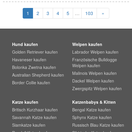
1
2
3
4
5
…
103
»
Hund kaufen
Welpen kaufen
Golden Retriever kaufen
Labrador Welpen kaufen
Havaneser kaufen
Französische Bulldogge
Welpen kaufen
Bolonka Zwetna kaufen
Malinois Welpen kaufen
Australian Shepherd kaufen
Dackel Welpen kaufen
Border Collie kaufen
Zwergspitz Welpen kaufen
Katze kaufen
Katzenbabys & Kitten
Britisch Kurzhaar kaufen
Bengal Katze kaufen
Savannah Katze kaufen
Sphynx Katze kaufen
Siamkatze kaufen
Russisch Blau Katze kaufen