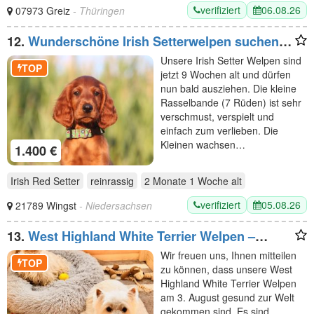
verifiziert
06.08.26
07973 Greiz
- Thüringen
12.
Wunderschöne Irish Setterwelpen suchen
liebevolle Plätze
Unsere Irish Setter Welpen sind
TOP
jetzt 9 Wochen alt und dürfen
nun bald ausziehen. Die kleine
Rasselbande (7 Rüden) ist sehr
verschmust, verspielt und
einfach zum verlieben. Die
Kleinen wachsen…
1.400 €
Irish Red Setter
reinrassig
2 Monate 1 Woche
alt
verifiziert
05.08.26
21789 Wingst
- Niedersachsen
13.
West Highland White Terrier Welpen –
Einmaliger Wurf erwartet
Wir freuen uns, Ihnen mitteilen
TOP
zu können, dass unsere West
Highland White Terrier Welpen
am 3. August gesund zur Welt
gekommen sind. Es sind