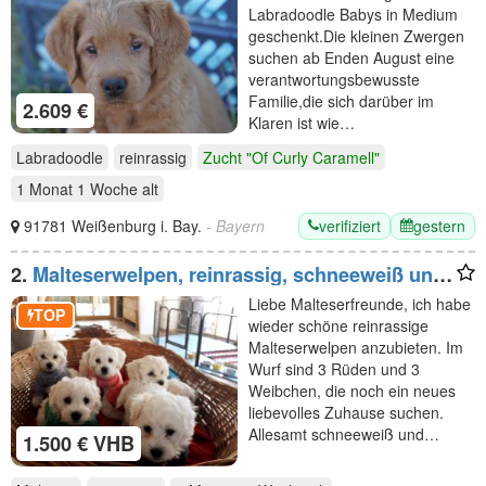
Labradoodle Babys in Medium
geschenkt.Die kleinen Zwergen
suchen ab Enden August eine
verantwortungsbewusste
Familie,die sich darüber im
2.609 €
Klaren ist wie…
Labradoodle
reinrassig
Zucht "Of Curly Caramell"
1 Monat 1 Woche
alt
verifiziert
gestern
91781 Weißenburg i. Bay.
- Bayern
2.
Malteserwelpen, reinrassig, schneeweiß und
zuckersüß
Liebe Malteserfreunde, ich habe
TOP
wieder schöne reinrassige
Malteserwelpen anzubieten. Im
Wurf sind 3 Rüden und 3
Weibchen, die noch ein neues
liebevolles Zuhause suchen.
Allesamt schneeweiß und…
1.500 € VHB