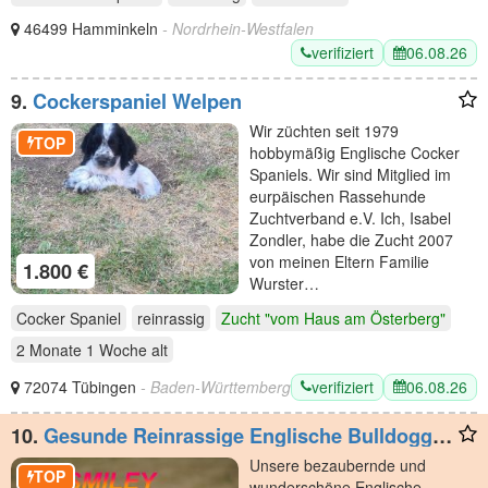
46499 Hamminkeln
- Nordrhein-Westfalen
verifiziert
06.08.26
9.
Cockerspaniel Welpen
Wir züchten seit 1979
TOP
hobbymäßig Englische Cocker
Spaniels. Wir sind Mitglied im
eurpäischen Rassehunde
Zuchtverband e.V. Ich, Isabel
Zondler, habe die Zucht 2007
von meinen Eltern Familie
1.800 €
Wurster…
Cocker Spaniel
reinrassig
Zucht "vom Haus am Österberg"
2 Monate 1 Woche
alt
verifiziert
06.08.26
72074 Tübingen
- Baden-Württemberg
10.
Gesunde Reinrassige Englische Bulldogge
Welpen
Unsere bezaubernde und
TOP
wunderschöne Englische