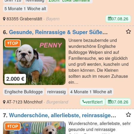
5 Monate 1 Woche
alt
07.08.26
83355 Grabenstätt
- Bayern
6.
Gesunde, Reinrassige & Super Süße
Englische Bulldogge Welpen
Unsere bezaubernde und
TOP
wunderschöne Englische
Bulldogge Welpen sind auf
Familiensuche, wo sie glücklich
und groß werden, kuscheln und
toben können. Die Kleinen
sollten auch im neuen Zuhause
2.000 €
ein…
Englische Bulldogge
reinrassig
4 Monate 1 Woche
alt
verifiziert
07.08.26
AT-7123 Mönchhof
- Burgenland
7.
Wunderschöne, allerliebste, reinrassige
Golden Retriever
Wunderschöne, allerliebste, sehr
TOP
gesunde und reinrassige