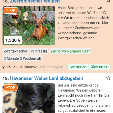
18.
Zwergpinscher Welpen
​Voller Stolz präsentieren wir
TOP
unseren aktuellen Wurf im IHV
e.V. ​Wir freuen uns überglücklich
zu verkünden, dass am 26. Mai
in unserer Zuchtstätte vier
wunderschöne, gesunde
Zwergpinscher-Welpen…
1.300 €
Zwergpinscher
reinrassig
Zucht "vom Loaner See"
2 Monate 2 Wochen
alt
verifiziert
03.08.26
CZ-345 61 Stankov
- Pilsner Region
19.
Havaneser Welpe Leni abzugeben
Bei uns sind entzückende
TOP
Havaneser Welpen geboren.
Leni sucht noch ihre Familie fürs
Leben. Die Süßen werden
liebevoll aufgezogen und starten
so gut sozialisiert in ein neues,