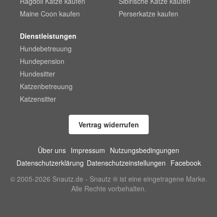
Ragdoll Katze kaufen
Sibirische Katze kaufen
Maine Coon kaufen
Perserkatze kaufen
Dienstleistungen
Hundebetreuung
Hundepension
Hundesitter
Katzenbetreuung
Katzensitter
Vertrag widerrufen
Über uns
Impressum
Nutzungsbedingungen
Datenschutzerklärung
Datenschutzeinstellungen
Facebook
© 2005-2026 Snautz.de - Snautz ® ist eine eingetragene Marke.
Alle Rechte vorbehalten.