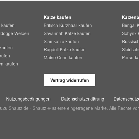
Katze kaufen
Katzenb
 kaufen
Britisch Kurzhaar kaufen
Bengal 
lldogge Welpen
Savannah Katze kaufen
Sphynx 
Siamkatze kaufen
Russisch
kaufen
Ragdoll Katze kaufen
Sibirisc
aufen
Maine Coon kaufen
Perserka
en kaufen
Vertrag widerrufen
Nutzungsbedingungen
Datenschutzerklärung
Datenschutze
026 Snautz.de - Snautz ® ist eine eingetragene Marke. Alle Rechte vor