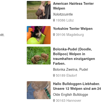
American Hairless Terrier
Welpen
Xoloitzcuintle
19386 Lübz
Yorkshire Terrier Welpen
39106 Magdeburg
tt.
Bolonka-Pudel (Doodle,
Bollipoo) Welpen in
traumhaften einzigartigen
Farben.
Bolonka Zwetna, Pudel
50189 Elsdorf
Hallo Bulldoggen-Liebhaber.
Unsere 12 Welpen sind am 24
Olde English Bulldogge
30163 Hannover