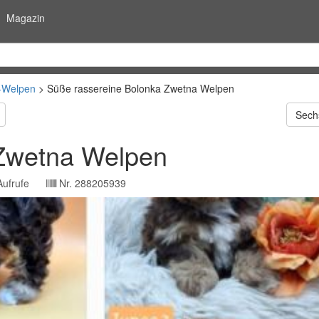
Magazin
-Welpen
Süße rassereine Bolonka Zwetna Welpen
Sech
 Zwetna Welpen
ufrufe
Nr.
288205939