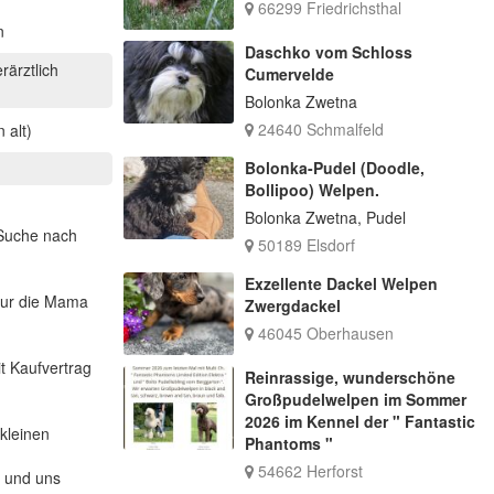
66299 Friedrichsthal
n
Daschko vom Schloss
rärztlich
Cumervelde
Bolonka Zwetna
24640 Schmalfeld
 alt)
Bolonka-Pudel (Doodle,
Bollipoo) Welpen.
Bolonka Zwetna, Pudel
 Suche nach
50189 Elsdorf
Exzellente Dackel Welpen
nur die Mama
Zwergdackel
46045 Oberhausen
it Kaufvertrag
Reinrassige, wunderschöne
Großpudelwelpen im Sommer
2026 im Kennel der " Fantastic
 kleinen
Phantoms "
54662 Herforst
t und uns