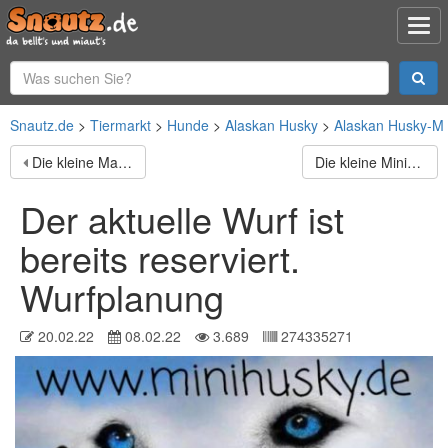
Snautz.de
Tiermarkt
Hunde
Alaskan Husky
Alaskan Husky-Mi
Die kleine Maus wird schweren Herzens abgegeben, aus
Die kleine Mini ist ein süßes Mischlingsmädchen mit
Der aktuelle Wurf ist
bereits reserviert.
Wurfplanung
20.02.22
08.02.22
3.689
274335271