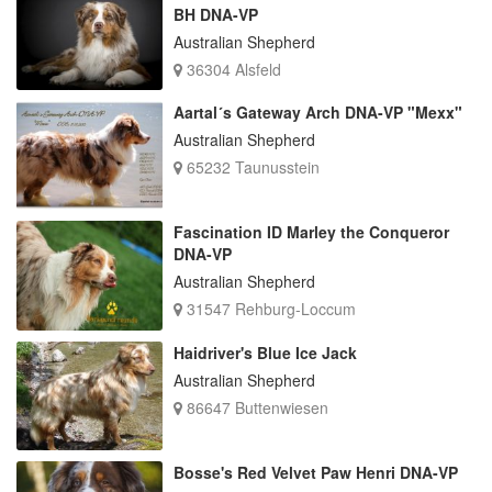
BH DNA-VP
Australian Shepherd
36304 Alsfeld
Aartal´s Gateway Arch DNA-VP "Mexx"
Australian Shepherd
65232 Taunusstein
Fascination ID Marley the Conqueror
DNA-VP
Australian Shepherd
31547 Rehburg-Loccum
Haidriver's Blue Ice Jack
Australian Shepherd
86647 Buttenwiesen
Bosse's Red Velvet Paw Henri DNA-VP