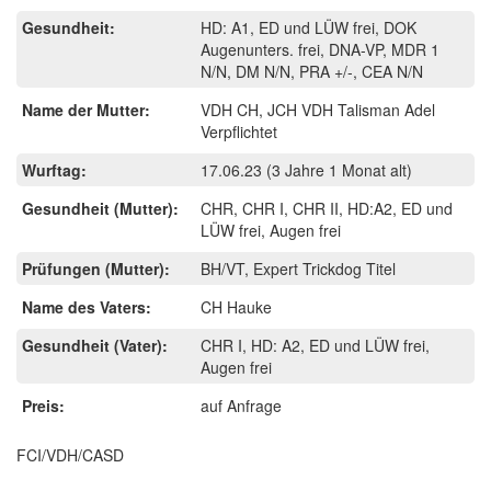
Gesundheit:
HD: A1, ED und LÜW frei, DOK
Augenunters. frei, DNA-VP, MDR 1
N/N, DM N/N, PRA +/-, CEA N/N
Name der Mutter:
VDH CH, JCH VDH Talisman Adel
Verpflichtet
Wurftag:
17.06.23
(3 Jahre 1 Monat alt)
Gesundheit (Mutter):
CHR, CHR I, CHR II, HD:A2, ED und
LÜW frei, Augen frei
Prüfungen (Mutter):
BH/VT, Expert Trickdog Titel
Name des Vaters:
CH Hauke
Gesundheit (Vater):
CHR I, HD: A2, ED und LÜW frei,
Augen frei
Preis:
auf Anfrage
FCI/VDH/CASD