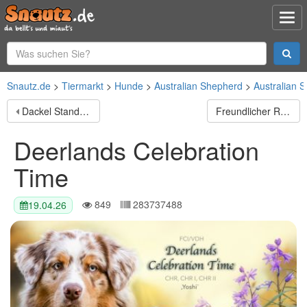
Snautz.de
Tiermarkt
Hunde
Australian Shepherd
Australian 
Dackel Standard Deckrüde mit Ahnentafel
Freundlicher Riese Schröder sucht Friseur ;)
Deerlands Celebration
Time
849
283737488
19.04.26