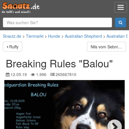
Snautz.de
Tiermarkt
Hunde
Australian Shepherd
Australian 
Ruffy
Nils vom Sebnitztal
Breaking Rules "Balou"
12.05.19
1.996
265667810