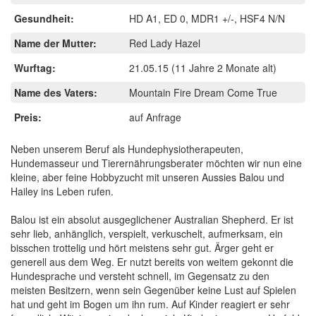
Gesundheit:
HD A1, ED 0, MDR1 +/-, HSF4 N/N
Name der Mutter:
Red Lady Hazel
Wurftag:
21.05.15
(11 Jahre 2 Monate alt)
Name des Vaters:
Mountain Fire Dream Come True
Preis:
auf Anfrage
Neben unserem Beruf als Hundephysiotherapeuten,
Hundemasseur und Tierernährungsberater möchten wir nun eine
kleine, aber feine Hobbyzucht mit unseren Aussies Balou und
Hailey ins Leben rufen.
Balou ist ein absolut ausgeglichener Australian Shepherd. Er ist
sehr lieb, anhänglich, verspielt, verkuschelt, aufmerksam, ein
bisschen trottelig und hört meistens sehr gut. Ärger geht er
generell aus dem Weg. Er nutzt bereits von weitem gekonnt die
Hundesprache und versteht schnell, im Gegensatz zu den
meisten Besitzern, wenn sein Gegenüber keine Lust auf Spielen
hat und geht im Bogen um ihn rum. Auf Kinder reagiert er sehr