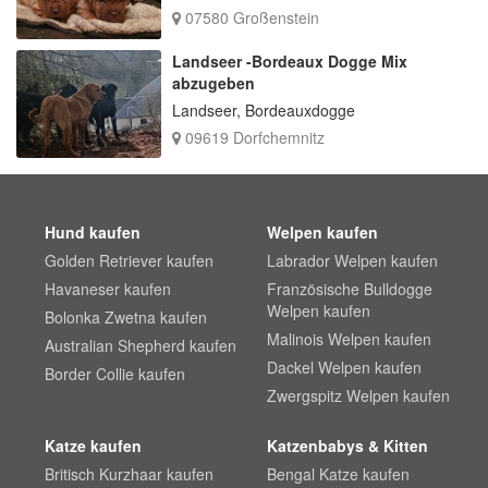
07580 Großenstein
Landseer -Bordeaux Dogge Mix
abzugeben
Landseer, Bordeauxdogge
09619 Dorfchemnitz
Hund kaufen
Welpen kaufen
Golden Retriever kaufen
Labrador Welpen kaufen
Havaneser kaufen
Französische Bulldogge
Welpen kaufen
Bolonka Zwetna kaufen
Malinois Welpen kaufen
Australian Shepherd kaufen
Dackel Welpen kaufen
Border Collie kaufen
Zwergspitz Welpen kaufen
Katze kaufen
Katzenbabys & Kitten
Britisch Kurzhaar kaufen
Bengal Katze kaufen