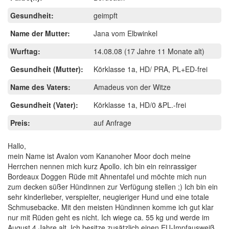
Gesundheit:
geimpft
Name der Mutter:
Jana vom Elbwinkel
Wurftag:
14.08.08
(17 Jahre 11 Monate alt)
Gesundheit (Mutter):
Körklasse 1a, HD/ PRA, PL+ED-frei
Name des Vaters:
Amadeus von der Witze
Gesundheit (Vater):
Körklasse 1a, HD/0 &PL.-frei
Preis:
auf Anfrage
Hallo,
mein Name ist Avalon vom Kananoher Moor doch meine
Herrchen nennen mich kurz Apollo. ich bin ein reinrassiger
Bordeaux Doggen Rüde mit Ahnentafel und möchte mich nun
zum decken süßer Hündinnen zur Verfügung stellen ;) Ich bin ein
sehr kinderlieber, verspielter, neugieriger Hund und eine totale
Schmusebacke. Mit den meisten Hündinnen komme ich gut klar
nur mit Rüden geht es nicht. Ich wiege ca. 55 kg und werde im
August 4 Jahre alt. Ich besitze zusätzlich einen EU-Impfausweiß