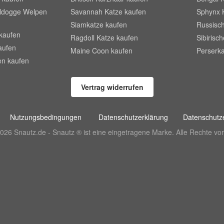
lldogge Welpen
Savannah Katze kaufen
Sphynx 
Siamkatze kaufen
Russisch
kaufen
Ragdoll Katze kaufen
Sibirisc
aufen
Maine Coon kaufen
Perserka
en kaufen
Vertrag widerrufen
Nutzungsbedingungen
Datenschutzerklärung
Datenschutze
026 Snautz.de - Snautz ® ist eine eingetragene Marke. Alle Rechte vor