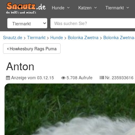
Hunde
Katzen
Tiermarkt
Snautz.de
Tiermarkt
Hunde
Bolonka Zwetna
Bolonka Zwetna
Howkesbury Rags Puma
Anton
Anzeige vom
03.12.15
5.708
Aufrufe
Nr.
235933616