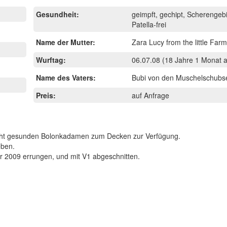
Gesundheit:
geimpft, gechipt, Scherengebiß, Augen
Patella-frei
Name der Mutter:
Zara Lucy from the little Far
Wurftag:
06.07.08
(18 Jahre 1 Monat a
Name des Vaters:
Bubi von den Muschelschubs
Preis:
auf Anfrage
nd steht gesunden Bolonkadamen zum Decken zur Verfügung.
eben.
er 2009 errungen, und mit V1 abgeschnitten.