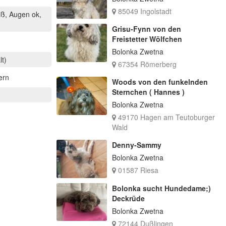
85049 Ingolstadt
 ok,
Grisu-Fynn von den
Freistetter Wölfchen
m
Bolonka Zwetna
lt)
67354 Römerberg
ern
Woods von den funkelnden
Sternchen ( Hannes )
Bolonka Zwetna
49170 Hagen am Teutoburger
Wald
Denny-Sammy
Bolonka Zwetna
01587 Riesa
Bolonka sucht Hundedame;)
Deckrüde
Bolonka Zwetna
72144 Dußlingen