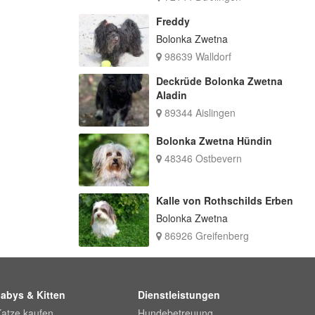
Freddy
Bolonka Zwetna
98639 Walldorf
Deckrüde Bolonka Zwetna
Aladin
89344 Aislingen
Bolonka Zwetna Hündin
48346 Ostbevern
Kalle von Rothschilds Erben
Bolonka Zwetna
86926 Greifenberg
abys & Kitten
Dienstleistungen
Katze kaufen
Hundebetreuung