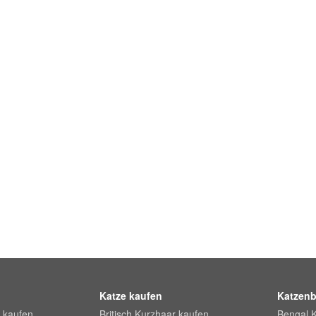
Katze kaufen
Katzenb
 kaufen
Britisch Kurzhaar kaufen
Bengal 