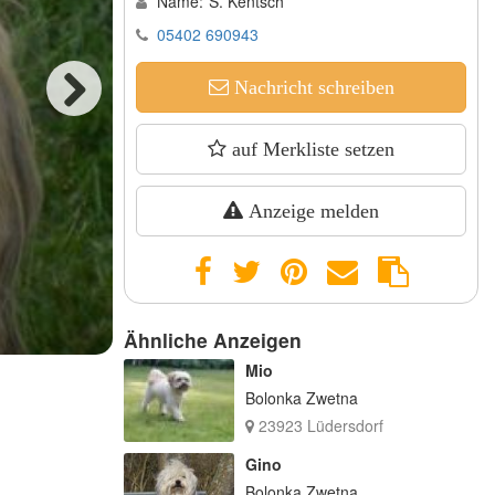
Name:
S. Kentsch
05402 690943
Nachricht schreiben
Next
auf Merkliste setzen
Anzeige melden
Antons Babys
Ähnliche Anzeigen
Mio
Bolonka Zwetna
23923 Lüdersdorf
Gino
Bolonka Zwetna