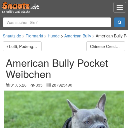
Snautz.de
Tiermarkt
Hunde
American Bully
American Bully P
Lotti, Podengo Mix, 45cm
Chinese Crested Dog~ Chinesischer Schopfhund
American Bully Pocket
Weibchen
31.05.26
335
287925490