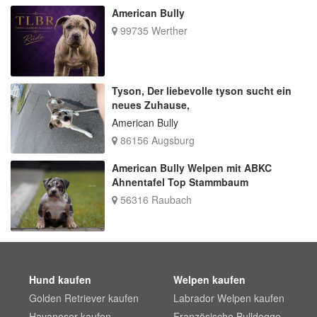
American Bully
99735 Werther
Tyson, Der liebevolle tyson sucht ein
neues Zuhause,
American Bully
86156 Augsburg
American Bully Welpen mit ABKC
Ahnentafel Top Stammbaum
56316 Raubach
Hund kaufen
Welpen kaufen
Golden Retriever kaufen
Labrador Welpen kaufen
Havaneser kaufen
Französische Bulldogge