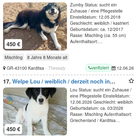
derzeit noch in Griechenland
Zumby Status: sucht ein
Zuhause / eine Pflegestelle
Einstelldatum: 12.05.2018
Geschlecht: weiblich / kastriert
Geburtsdatum: ca. 12/2017
Rasse: Mischling (ca. 55 cm)
Aufenthaltsort:…
450 €
Mischling
8 Jahre 8 Monate
alt
verifiziert
GR-43100 Karditsa
- Thessaly
12.06.26
17.
Welpe Lou / weiblich / derzeit noch in
Griechenland
Lou Status: sucht ein Zuhause /
eine Pflegestelle Einstelldatum:
12.06.2026 Geschlecht: weiblich
Geburtsdatum: ca. 03/2026
Rasse: Mischling Aufenthaltsort:
Griechenland / Karditsa…
450 €