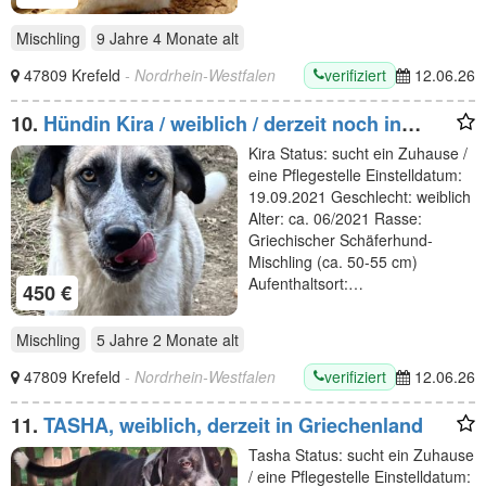
Mischling
9 Jahre 4 Monate
alt
verifiziert
47809 Krefeld
- Nordrhein-Westfalen
12.06.26
10.
Hündin Kira / weiblich / derzeit noch in
Griechenland
Kira Status: sucht ein Zuhause /
eine Pflegestelle Einstelldatum:
19.09.2021 Geschlecht: weiblich
Alter: ca. 06/2021 Rasse:
Griechischer Schäferhund-
Mischling (ca. 50-55 cm)
Aufenthaltsort:…
450 €
Mischling
5 Jahre 2 Monate
alt
verifiziert
47809 Krefeld
- Nordrhein-Westfalen
12.06.26
11.
TASHA, weiblich, derzeit in Griechenland
Tasha Status: sucht ein Zuhause
/ eine Pflegestelle Einstelldatum: