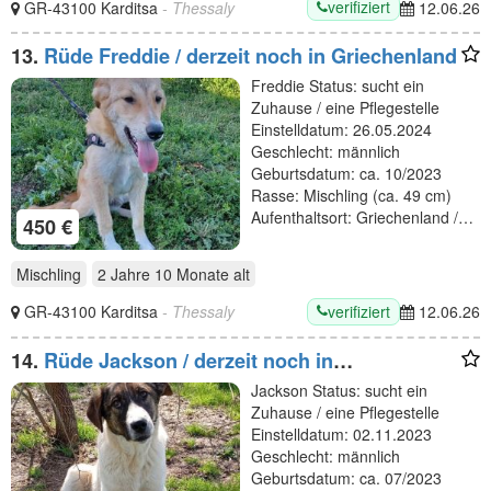
verifiziert
GR-43100 Karditsa
- Thessaly
12.06.26
13.
Rüde Freddie / derzeit noch in Griechenland
Freddie Status: sucht ein
Zuhause / eine Pflegestelle
Einstelldatum: 26.05.2024
Geschlecht: männlich
Geburtsdatum: ca. 10/2023
Rasse: Mischling (ca. 49 cm)
Aufenthaltsort: Griechenland /…
450 €
Mischling
2 Jahre 10 Monate
alt
verifiziert
GR-43100 Karditsa
- Thessaly
12.06.26
14.
Rüde Jackson / derzeit noch in
Griechenland
Jackson Status: sucht ein
Zuhause / eine Pflegestelle
Einstelldatum: 02.11.2023
Geschlecht: männlich
Geburtsdatum: ca. 07/2023