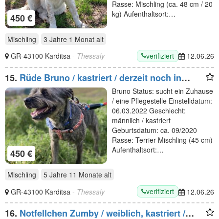
Rasse: Mischling (ca. 48 cm / 20
kg) Aufenthaltsort:…
450 €
Mischling
3 Jahre 1 Monat
alt
verifiziert
GR-43100 Karditsa
- Thessaly
12.06.26
15.
Rüde Bruno / kastriert / derzeit noch in
Griechenland
Bruno Status: sucht ein Zuhause
/ eine Pflegestelle Einstelldatum:
06.03.2022 Geschlecht:
männlich / kastriert
Geburtsdatum: ca. 09/2020
Rasse: Terrier-Mischling (45 cm)
Aufenthaltsort:…
450 €
Mischling
5 Jahre 11 Monate
alt
verifiziert
GR-43100 Karditsa
- Thessaly
12.06.26
16.
Notfellchen Zumby / weiblich, kastriert /