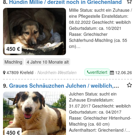
8.
Hündin Millie / derzeit noch in Griechenland
Millie Status: sucht ein Zuhause /
eine Pflegestelle Einstelldatum:
08.02.2022 Geschlecht: weiblich
Geburtsdatum: ca. 10/2021
Rasse: Griechischer
Schäferhund-Mischling (ca. 55
cm)…
450 €
Mischling
4 Jahre 10 Monate
alt
verifiziert
47809 Krefeld
- Nordrhein-Westfalen
12.06.26
9.
Graues Schnäuzchen Julchen / weiblich,
kastriert / derzeit in Griechenland
Julchen Status: sucht ein
Zuhause Einstelldatum:
31.07.2017 Geschlecht: weiblich
Geburtsdatum: ca. 04/2017
Rasse: Griechischer Hirtenhund-
Mischling (ca. 60 cm)
Aufenthaltsort: Griechenland /…
450 €