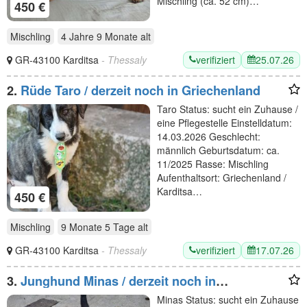
Mischling (ca. 52 cm)…
450 €
Mischling
4 Jahre 9 Monate
alt
verifiziert
25.07.26
GR-43100 Karditsa
- Thessaly
2.
Rüde Taro / derzeit noch in Griechenland
Taro Status: sucht ein Zuhause /
eine Pflegestelle Einstelldatum:
14.03.2026 Geschlecht:
männlich Geburtsdatum: ca.
11/2025 Rasse: Mischling
Aufenthaltsort: Griechenland /
Karditsa…
450 €
Mischling
9 Monate 5 Tage
alt
verifiziert
17.07.26
GR-43100 Karditsa
- Thessaly
3.
Junghund Minas / derzeit noch in
Griechenland
Minas Status: sucht ein Zuhause