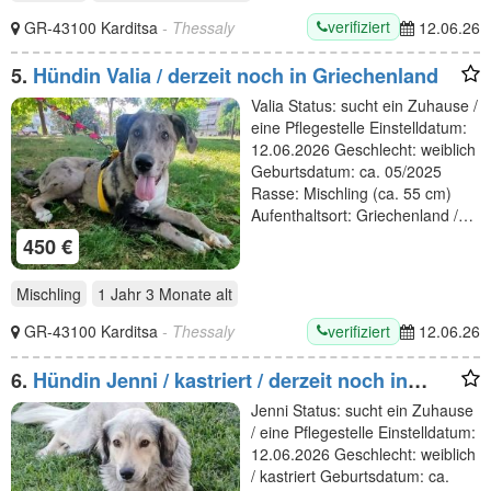
verifiziert
GR-43100 Karditsa
- Thessaly
12.06.26
5.
Hündin Valia / derzeit noch in Griechenland
Valia Status: sucht ein Zuhause /
eine Pflegestelle Einstelldatum:
12.06.2026 Geschlecht: weiblich
Geburtsdatum: ca. 05/2025
Rasse: Mischling (ca. 55 cm)
Aufenthaltsort: Griechenland /…
450 €
Mischling
1 Jahr 3 Monate
alt
verifiziert
GR-43100 Karditsa
- Thessaly
12.06.26
6.
Hündin Jenni / kastriert / derzeit noch in
Griechenland
Jenni Status: sucht ein Zuhause
/ eine Pflegestelle Einstelldatum:
12.06.2026 Geschlecht: weiblich
/ kastriert Geburtsdatum: ca.