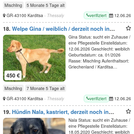
Mischling
5 Monate 5 Tage
alt
verifiziert
GR-43100 Karditsa
- Thessaly
12.06.26
18.
Welpe Gina / weiblich / derzeit noch in
Griechenland
Gina Status: sucht ein Zuhause /
eine Pflegestelle Einstelldatum:
12.06.2026 Geschlecht: weiblich
Geburtsdatum: ca. 01/2026
Rasse: Mischling Aufenthaltsort:
Griechenland / Karditsa…
450 €
Mischling
7 Monate 5 Tage
alt
verifiziert
GR-43100 Karditsa
- Thessaly
12.06.26
19.
Hündin Nala, kastriert, derzeit noch in
Griechenland
Nala Status: sucht ein Zuhause /
eine Pflegestelle Einstelldatum:
18.05.2020 Geschlecht: weiblich