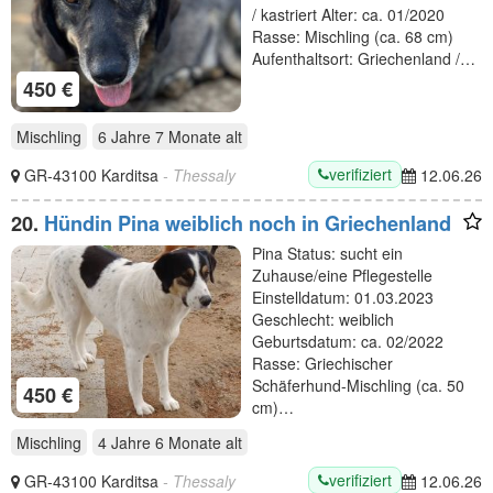
/ kastriert Alter: ca. 01/2020
Rasse: Mischling (ca. 68 cm)
Aufenthaltsort: Griechenland /…
450 €
Mischling
6 Jahre 7 Monate
alt
verifiziert
GR-43100 Karditsa
- Thessaly
12.06.26
20.
Hündin Pina weiblich noch in Griechenland
Pina Status: sucht ein
Zuhause/eine Pflegestelle
Einstelldatum: 01.03.2023
Geschlecht: weiblich
Geburtsdatum: ca. 02/2022
Rasse: Griechischer
Schäferhund-Mischling (ca. 50
450 €
cm)…
Mischling
4 Jahre 6 Monate
alt
verifiziert
GR-43100 Karditsa
- Thessaly
12.06.26