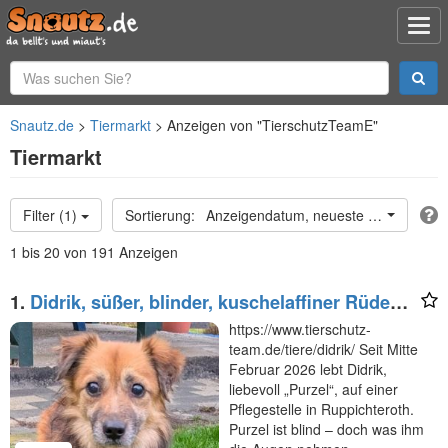
Snautz.de
Tiermarkt
Anzeigen von "TierschutzTeamE"
Tiermarkt
Filter (1)
Anzeigendatum, neueste oben
1 bis 20 von 191 Anzeigen
1.
Didrik, süßer, blinder, kuschelaffiner Rüde
sucht ein liebevolles Zuhause, 7J, 45 cm
https://www.tierschutz-
team.de/tiere/didrik/ Seit Mitte
Februar 2026 lebt Didrik,
liebevoll „Purzel“, auf einer
Pflegestelle in Ruppichteroth.
Purzel ist blind – doch was ihm