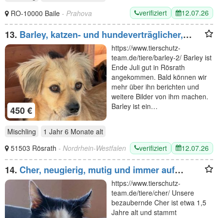
verifiziert
12.07.26
RO-10000 Baile
- Prahova
13.
Barley, katzen- und hundeverträglicher,
freundlicher Junghund sucht ein neues
https://www.tierschutz-
Zuhause, 1,5J, 40cm
team.de/tiere/barley-2/ Barley ist
Ende Juli gut in Rösrath
angekommen. Bald können wir
mehr über ihn berichten und
weitere Bilder von ihm machen.
Barley ist ein…
450 €
Mischling
1 Jahr 6 Monate
alt
verifiziert
12.07.26
51503 Rösrath
- Nordrhein-Westfalen
14.
Cher, neugierig, mutig und immer auf
Entdeckungstour - Spitzname "Wilde Hilde" :-)
https://www.tierschutz-
team.de/tiere/cher/ Unsere
bezaubernde Cher ist etwa 1,5
Jahre alt und stammt