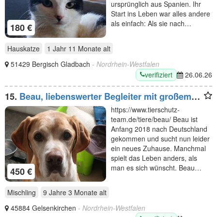
ursprünglich aus Spanien. Ihr
Start ins Leben war alles andere
als einfach: Als sie nach…
180 €
Hauskatze
1 Jahr 11 Monate
alt
51429 Bergisch Gladbach
- Nordrhein-Westfalen
verifiziert
26.06.26
15.
Beau, liebenswerter Begleiter mit großem
Herzen sucht ein neues Zuhause, 9J, 63cm
https://www.tierschutz-
team.de/tiere/beau/ Beau ist
Anfang 2018 nach Deutschland
gekommen und sucht nun leider
ein neues Zuhause. Manchmal
spielt das Leben anders, als
man es sich wünscht. Beau…
450 €
Mischling
9 Jahre 3 Monate
alt
45884 Gelsenkirchen
- Nordrhein-Westfalen