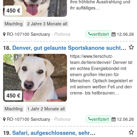
ihre fröhliche Ausstrahlung und
ihr auffälliges…
450 €
Mischling
2 Jahre 3 Monate
alt
verifiziert
RO-107100 Sanctuary
- Prahova
12.06.26
18.
Denver, gut gelaunte Sportskanone sucht
sportliche Menschen, um die Welt zu
https://www.tierschutz-
entdecken, 1J, 50cm
team.de/tiere/denver/ Denver ist
ein echtes Energiebündel mit
einem großen Herzen für
Menschen. Optisch begeistert er
mit seinem weißen Fell und den
creme- bis hellbraunen…
450 €
Mischling
1 Jahr 2 Monate
alt
verifiziert
RO-107100 Sanctuary
- Prahova
12.06.26
19.
Safari, aufgeschlossene, sehr