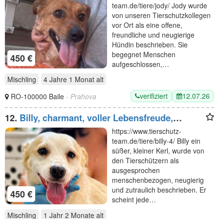
team.de/tiere/jody/ Jody wurde
von unseren Tierschutzkollegen
vor Ort als eine offene,
freundliche und neugierige
Hündin beschrieben. Sie
begegnet Menschen
450 €
aufgeschlossen,…
Mischling
4 Jahre 1 Monat
alt
verifiziert
12.07.26
RO-100000 Baile
- Prahova
12.
Billy, charmant, voller Lebensfreude,
verspielt und immer in Bewegung, 1J, 35cm
https://www.tierschutz-
team.de/tiere/billy-4/ Billy ein
süßer, kleiner Kerl, wurde von
den Tierschützern als
ausgesprochen
menschenbezogen, neugierig
und zutraulich beschrieben. Er
450 €
scheint jede…
Mischling
1 Jahr 2 Monate
alt