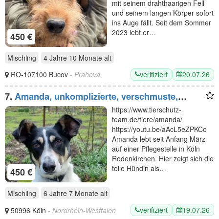
mit seinem drahthaarigen Fell
und seinem langen Körper sofort
ins Auge fällt. Seit dem Sommer
2023 lebt er…
450 €
Mischling
4 Jahre 10 Monate
alt
verifiziert
20.07.26
RO-107100 Bucov
- Prahova
7.
Amanda, unkomplizierte, verschmuste,
freundliche Hundedame sucht ein Für-Immer
https://www.tierschutz-
Zuhause, 5 J, 54 cm
team.de/tiere/amanda/
https://youtu.be/aAcL5eZPKCo
Amanda lebt seit Anfang März
auf einer Pflegestelle in Köln
Rodenkirchen. Hier zeigt sich die
tolle Hündin als…
450 €
Mischling
6 Jahre 7 Monate
alt
verifiziert
19.07.26
50996 Köln
- Nordrhein-Westfalen