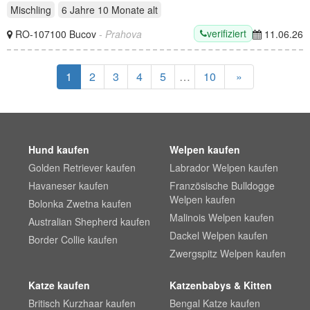
Mischling
6 Jahre 10 Monate
alt
verifiziert
RO-107100 Bucov
- Prahova
11.06.26
1
2
3
4
5
…
10
»
Hund kaufen
Welpen kaufen
Golden Retriever kaufen
Labrador Welpen kaufen
Havaneser kaufen
Französische Bulldogge
Welpen kaufen
Bolonka Zwetna kaufen
Malinois Welpen kaufen
Australian Shepherd kaufen
Dackel Welpen kaufen
Border Collie kaufen
Zwergspitz Welpen kaufen
Katze kaufen
Katzenbabys & Kitten
Britisch Kurzhaar kaufen
Bengal Katze kaufen