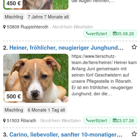
die Augen nehmen,…
450 €
Mischling
7 Jahre 7 Monate
alt
53809 Ruppichteroth
- Nordrhein-Westfalen
verifiziert
05.08.26
2.
Heiner, fröhlicher, neugieriger Junghund
sucht neues, spannendes Wirkungsfeld, 5M, 48
https://www.tierschutz-
cm
team.de/tiere/heiner/ Heiner kam
Anfang Juni gemeinsam mit
seinen fünf Geschwistern auf
unsere Pflegestelle in Rösrath.
Er ist ein fröhlicher, neugieriger
Junghund, der die…
500 €
Mischling
6 Monate 1 Tag
alt
verifiziert
23.07.26
51503 Rösrath
- Nordrhein-Westfalen
3.
Carino, liebevoller, sanfter 10-monatiger