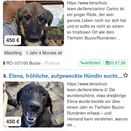
Rüde möchte das schöne Leben kennenlernen,
https://www.tierschutz-
48 cm
team.de/tiere/carino/ Carino ist
ein junger Rüde, der sein
ganzes Leben noch vor sich hat
und er sollte es nicht an einem
so trostlosen Ort wie dem
Tierheim Bucov/Rumänien…
450 €
Mischling
1 Jahr 4 Monate
alt
verifiziert
20.07.26
RO-107100 Bucov
- Prahova
4.
Elena, fröhliche, aufgeweckte Hündin sucht
fröhliches Zuhause mit viel Streicheleinheiten,
https://www.tierschutz-
3J, 50 cm
team.de/tiere/elena-3/ Die
wunderschöne, etwa dreijährige
Elena wurde bereits vor über
einem Jahr im Tierheim Bucov/
Rumänien erfasst – und
niemand kann verstehen, warum
450 €
sie…