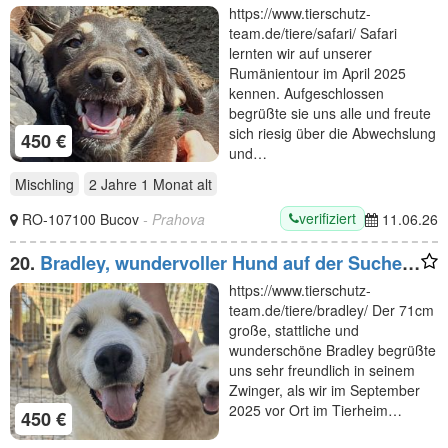
menschenbezogene Junghündin sucht liebe
https://www.tierschutz-
Menschen, 1 Jahr, 49 cm
team.de/tiere/safari/ Safari
lernten wir auf unserer
Rumänientour im April 2025
kennen. Aufgeschlossen
begrüßte sie uns alle und freute
sich riesig über die Abwechslung
450 €
und…
Mischling
2 Jahre 1 Monat
alt
verifiziert
RO-107100 Bucov
- Prahova
11.06.26
20.
Bradley, wundervoller Hund auf der Suche
nach Haus & Hof (mit netten Menschen ;-)), 6
https://www.tierschutz-
Jahre, 71 cm
team.de/tiere/bradley/ Der 71cm
große, stattliche und
wunderschöne Bradley begrüßte
uns sehr freundlich in seinem
Zwinger, als wir im September
2025 vor Ort im Tierheim…
450 €