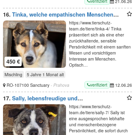
verifiziert
21.06.26
16.
Tinka, welche empathischen Menschen
suchen ein sanftes, freundliches Wesen? 5J, 47
https://www.tierschutz-
cm
team.de/tiere/tinka-4/ Tinka
präsentiert sich als eine eher
zurückhaltende, sensible
Persönlichkeit mit einem sanften
Wesen und vorsichtigem
Interesse am Menschen.
450 €
Optisch…
Mischling
5 Jahre 1 Monat
alt
verifiziert
RO-107100 Sanctuary
- Prahova
12.06.26
17.
Sally, lebensfreudige und
menschenbezogene Hündin sucht aktive
https://www.tierschutz-
zweibeinige Kumpels, 2J, 46cm
team.de/tiere/sally-7/ Sally ist
eine ausgesprochen lebhafte
und menschenbezogene
Persönlichkeit, die sofort durch