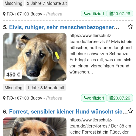
Mischling
3 Jahre 7 Monate
alt
verifiziert
20.07.26
RO-107100 Bucov
- Prahova
5.
Elvis, ruhiger, sehr menschenbezogener
Junghund möchte gern sein Köfferchen
https://www.tierschutz-
packen, 8 M, 48 cm
team.de/tiere/elvis-5/ Elvis ist ein
hübscher, hellbrauner Junghund
mit einer schwarzen Schnauze.
Er bringt alles mit, was man sich
von einem vierbeinigen Freund
wünschen…
450 €
Mischling
1 Jahr 3 Monate
alt
verifiziert
20.07.26
RO-107100 Bucov
- Prahova
6.
Forrest, sensibler kleiner Hund wünscht sich
Menschen mit Geduld und
https://www.tierschutz-
Einfühlungsvermögen, 4J, 38 cm
team.de/tiere/forrest/ Der 38 cm
kleine Forrest ist ein Rüde, der