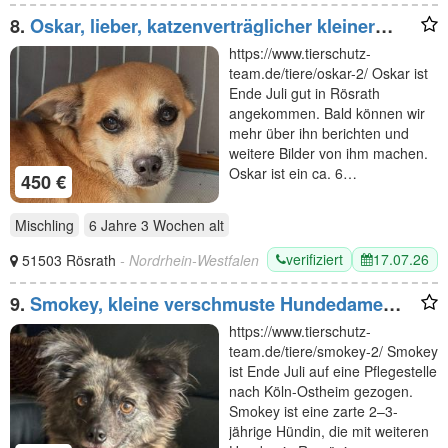
8.
Oskar, lieber, katzenverträglicher kleiner
Hund sucht ein neues Für-Immer-Zuhause, 6J,
https://www.tierschutz-
32cm
team.de/tiere/oskar-2/ Oskar ist
Ende Juli gut in Rösrath
angekommen. Bald können wir
mehr über ihn berichten und
weitere Bilder von ihm machen.
Oskar ist ein ca. 6…
450 €
Mischling
6 Jahre 3 Wochen
alt
verifiziert
17.07.26
51503 Rösrath
- Nordrhein-Westfalen
9.
Smokey, kleine verschmuste Hundedame
sucht ein neues Zuhause, 3J, 31cm
https://www.tierschutz-
team.de/tiere/smokey-2/ Smokey
ist Ende Juli auf eine Pflegestelle
nach Köln-Ostheim gezogen.
Smokey ist eine zarte 2–3-
jährige Hündin, die mit weiteren