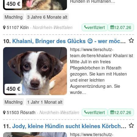
Hunden in Rumänien…
450 €
Mischling
3 Jahre 6 Monate
alt
verifiziert
12.07.26
51107 Köln
- Nordrhein-Westfalen
10.
Khalani, Bringer des Glücks 😉 - wer möchte
das Glück bei sich einziehen lassen? 1J, 39cm
https://www.tierschutz-
team.de/tiere/khalani/ Khalani ist
Mitte Juli in ein freies
Pflegekörbchen in Rösrath
gezogen. Sie kam mit Husten
und einer leichten
Augenentzündung an. Sie
450 €
wurde…
Mischling
1 Jahr 1 Monat
alt
verifiziert
12.07.26
51503 Rösrath
- Nordrhein-Westfalen
11.
Jody, kleine Hündin sucht kleines Körbchen
oder auch Sofaplatz ;-), 4J, 35cm
https://www.tierschutz-