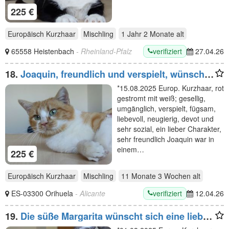
225 €
Europäisch Kurzhaar
Mischling
1 Jahr 2 Monate
alt
verifiziert
65558 Heistenbach
- Rheinland-Pfalz
27.04.26
18.
Joaquin, freundlich und verspielt, wünscht
sich ein Für-Immer-Zuhause
*15.08.2025 Europ. Kurzhaar, rot
gestromt mit weiß; gesellig,
umgänglich, verspielt, fügsam,
liebevoll, neugierig, devot und
sehr sozial, ein lieber Charakter,
sehr freundlich Joaquin war in
einem…
225 €
Europäisch Kurzhaar
Mischling
11 Monate 3 Wochen
alt
verifiziert
ES-03300 Orihuela
- Alicante
12.04.26
19.
Die süße Margarita wünscht sich eine liebe
Familie