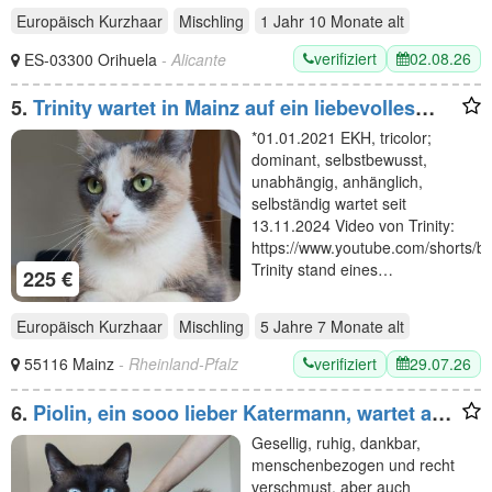
Europäisch Kurzhaar
Mischling
1 Jahr 10 Monate
alt
verifiziert
02.08.26
ES-03300 Orihuela
- Alicante
5.
Trinity wartet in Mainz auf ein liebevolles
Zuhause
*01.01.2021 EKH, tricolor;
dominant, selbstbewusst,
unabhängig, anhänglich,
selbständig wartet seit
13.11.2024 Video von Trinity:
https://www.youtube.com/shorts/
Trinity stand eines…
225 €
Europäisch Kurzhaar
Mischling
5 Jahre 7 Monate
alt
verifiziert
29.07.26
55116 Mainz
- Rheinland-Pfalz
6.
Piolin, ein sooo lieber Katermann, wartet auf
sein neues Zuhause
Gesellig, ruhig, dankbar,
menschenbezogen und recht
verschmust, aber auch