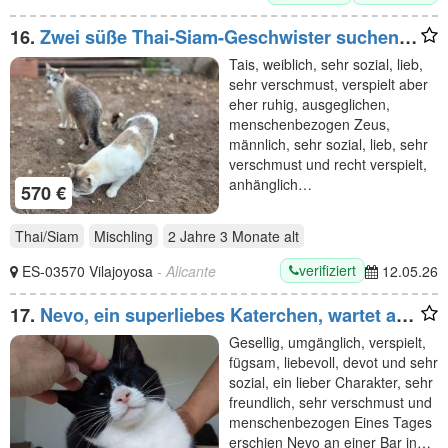
16.
Zwei süße Thai-Siam-Geschwister suchen
ein Zuhause
Tais, weiblich, sehr sozial, lieb,
sehr verschmust, verspielt aber
eher ruhig, ausgeglichen,
menschenbezogen Zeus,
männlich, sehr sozial, lieb, sehr
verschmust und recht verspielt,
anhänglich…
570 €
Thai/Siam
Mischling
2 Jahre 3 Monate
alt
verifiziert
ES-03570 Vilajoyosa
- Alicante
12.05.26
17.
Nevo, ein superliebes Katerchen, wartet auf
SEINE Familie
Gesellig, umgänglich, verspielt,
fügsam, liebevoll, devot und sehr
sozial, ein lieber Charakter, sehr
freundlich, sehr verschmust und
menschenbezogen Eines Tages
erschien Nevo an einer Bar in…