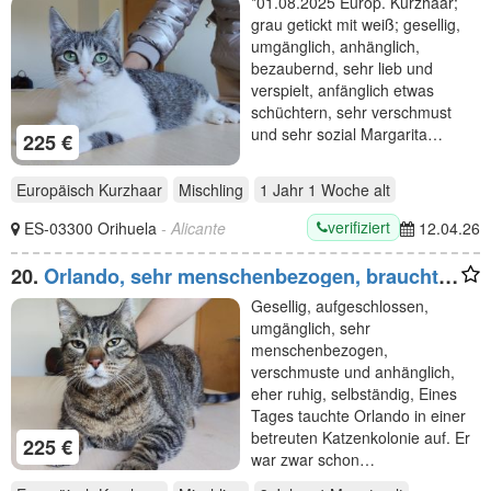
*01.08.2025 Europ. Kurzhaar;
grau getickt mit weiß; gesellig,
umgänglich, anhänglich,
bezaubernd, sehr lieb und
verspielt, anfänglich etwas
schüchtern, sehr verschmust
und sehr sozial Margarita…
225 €
Europäisch Kurzhaar
Mischling
1 Jahr 1 Woche
alt
verifiziert
ES-03300 Orihuela
- Alicante
12.04.26
20.
Orlando, sehr menschenbezogen, braucht
dringend ein Zuhause/einen Pflegeplatz!
Gesellig, aufgeschlossen,
umgänglich, sehr
menschenbezogen,
verschmuste und anhänglich,
eher ruhig, selbständig, Eines
Tages tauchte Orlando in einer
betreuten Katzenkolonie auf. Er
225 €
war zwar schon…