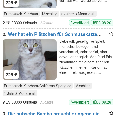
vertraut war, wurde sie von…
225 €
Europäisch Kurzhaar
Mischling
6 Jahre 3 Monate
alt
verifiziert
06.08.26
ES-03300 Orihuela
- Alicante
2.
Wer hat ein Plätzchen für Schmusekatze
Pila? Eilt sehr!
Liebevoll, gesellig, verspielt,
menschenbezogen und
verschmust, sehr sozial, eher
devot, anhänglich Man fand Pila
zusammen mit einem anderen
Kätzchen in einem Karton, auf
einem Feld ausgesetzt.…
225 €
Europäisch Kurzhaar/California Spangled
Mischling
1 Jahr 2 Monate
alt
verifiziert
06.08.26
ES-03300 Orihuela
- Alicante
3.
Die hübsche Samba braucht dringend ein