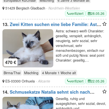
Europäisch Kurzhaar
Mischling
6 Jahre 3 Monate
alt
51429 Bergisch Gladbach
- Nordrhein-Westfalen
verifiziert
28.05.26
13.
Zwei Kitten suchen eine liebe Familie: Astra
und Nova
Astra: schwarz-weiß Charakter:
gesellig, verspielt, anhänglich,
neugierig, sehr sozial, sehr
verschmust, sehr
menschenbezogen, einfach nur
süß und putzig Nova: seal point
Charakter: gesellig,…
470 €
Birma/Thai
Mischling
4 Monate 1 Woche
alt
verifiziert
22.05.26
ES-03300 Orihuela
- Alicante
14.
Schmusekatze Natalia sehnt sich nach
einem liebevollen Zuhause
Gesellig, ruhig und
ausgeglichen, sehr sozial, devot,
anhänglich und