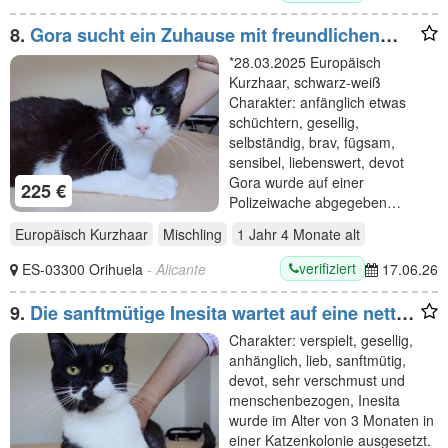
8.
Gora sucht ein Zuhause mit freundlichen
Katzenkumpels
*28.03.2025 Europäisch
Kurzhaar, schwarz-weiß
Charakter: anfänglich etwas
schüchtern, gesellig,
selbständig, brav, fügsam,
sensibel, liebenswert, devot
Gora wurde auf einer
225 €
Polizeiwache abgegeben…
Europäisch Kurzhaar
Mischling
1 Jahr 4 Monate
alt
verifiziert
ES-03300 Orihuela
- Alicante
17.06.26
9.
Die sanftmütige Inesita wartet auf eine nette
Familie
Charakter: verspielt, gesellig,
anhänglich, lieb, sanftmütig,
devot, sehr verschmust und
menschenbezogen, Inesita
wurde im Alter von 3 Monaten in
einer Katzenkolonie ausgesetzt.