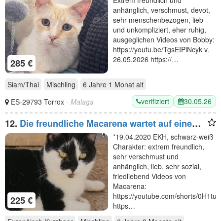
anhänglich, verschmust, devot,
sehr menschenbezogen, lieb
und unkompliziert, eher ruhig,
ausgeglichen Videos von Bobby:
https://youtu.be/TgsEIPiNcyk v.
26.05.2026 https://…
285 €
Siam/Thai
Mischling
6 Jahre 1 Monat
alt
verifiziert
30.05.26
ES-29793 Torrox
- Malaga
12.
Die freundliche Macarena wartet auf eine
liebe Familie, die ihr ein Zuhause schenkt
*19.04.2020 EKH, schwarz-weiß
Charakter: extrem freundlich,
sehr verschmust und
anhänglich, lieb, sehr sozial,
friedliebend Videos von
Macarena:
https://youtube.com/shorts/0H1t
225 €
https…