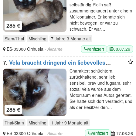
selbständig Piolin saß
zusammengekauert unter einem
Müllcontainer. Er konnte sich
nicht bewegen, er war zu
285 €
schwach. Er war…
Siam/Thai
Mischling
7 Jahre 3 Monate
alt
verifiziert
08.07.26
ES-03300 Orihuela
- Alicante
7.
Vela braucht dringend ein liebevolles
Zuhause
Charakter: schüchtern,
zurückhaltend, sehr lieb,
sensibel, brav und fügsam, sehr
sozial Vela wurde aus dem
Motorraum eines Autos gerettet.
Sie hatte sich dort versteckt, und
als der Besitzer den…
285 €
Thai/Siam
Mischling
1 Jahr 9 Monate
alt
verifiziert
ES-03300 Orihuela
- Alicante
17.06.26