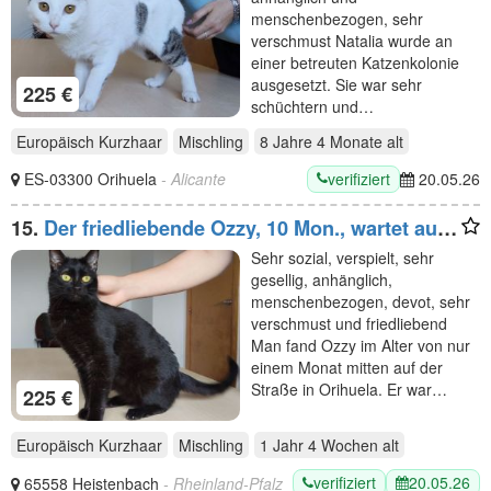
menschenbezogen, sehr
verschmust Natalia wurde an
einer betreuten Katzenkolonie
ausgesetzt. Sie war sehr
225 €
schüchtern und…
Europäisch Kurzhaar
Mischling
8 Jahre 4 Monate
alt
verifiziert
ES-03300 Orihuela
- Alicante
20.05.26
15.
Der friedliebende Ozzy, 10 Mon., wartet auf
eine liebe Familie
Sehr sozial, verspielt, sehr
gesellig, anhänglich,
menschenbezogen, devot, sehr
verschmust und friedliebend
Man fand Ozzy im Alter von nur
einem Monat mitten auf der
Straße in Orihuela. Er war…
225 €
Europäisch Kurzhaar
Mischling
1 Jahr 4 Wochen
alt
verifiziert
20.05.26
65558 Heistenbach
- Rheinland-Pfalz