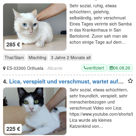
Zuhause/eine Pflegestelle
Sehr sozial, ruhig, etwas
schüchtern, gelehrig,
selbständig, sehr verschmust
Eines Tages verirrte sich Samba
in das Krankenhaus in San
Bartolomé. Zuvor sah man sie
schon einige Tage auf dem…
285 €
Thai/Siam
Mischling
3 Jahre 2 Monate
alt
verifiziert
06.08.26
ES-03300 Orihuela
- Alicante
4.
Lica, verspielt und verschmust, wartet auf
einen Kuschelplatz
Sehr sozial, etwas schüchtern,
sehr freundlich, verspielt, sehr
menschenbezogen und
verschmust Video von Lica:
https://www.youtube.com/shorts
Lica wurde als kleines
Katzenkind von…
225 €