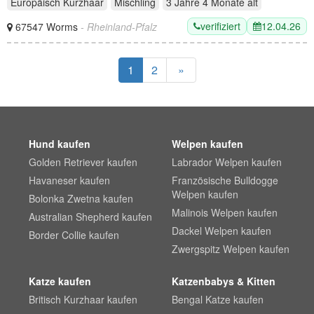
Europäisch Kurzhaar
Mischling
3 Jahre 4 Monate
alt
verifiziert
12.04.26
67547 Worms
- Rheinland-Pfalz
1
2
»
Hund kaufen
Welpen kaufen
Golden Retriever kaufen
Labrador Welpen kaufen
Havaneser kaufen
Französische Bulldogge
Welpen kaufen
Bolonka Zwetna kaufen
Malinois Welpen kaufen
Australian Shepherd kaufen
Dackel Welpen kaufen
Border Collie kaufen
Zwergspitz Welpen kaufen
Katze kaufen
Katzenbabys & Kitten
Britisch Kurzhaar kaufen
Bengal Katze kaufen