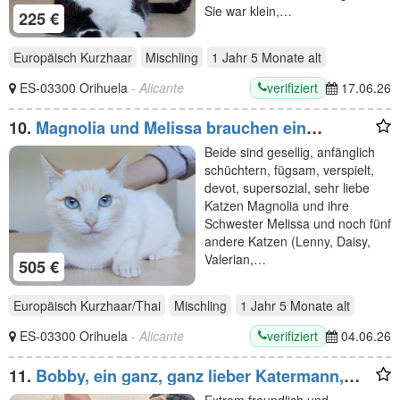
Sie war klein,…
225 €
Europäisch Kurzhaar
Mischling
1 Jahr 5 Monate
alt
verifiziert
ES-03300 Orihuela
- Alicante
17.06.26
10.
Magnolia und Melissa brauchen ein
liebevolles Zuhause! Eilt!
Beide sind gesellig, anfänglich
schüchtern, fügsam, verspielt,
devot, supersozial, sehr liebe
Katzen Magnolia und ihre
Schwester Melissa und noch fünf
andere Katzen (Lenny, Daisy,
Valerian,…
505 €
Europäisch Kurzhaar/Thai
Mischling
1 Jahr 5 Monate
alt
verifiziert
ES-03300 Orihuela
- Alicante
04.06.26
11.
Bobby, ein ganz, ganz lieber Katermann,
braucht ein Zuhause
Extrem freundlich und