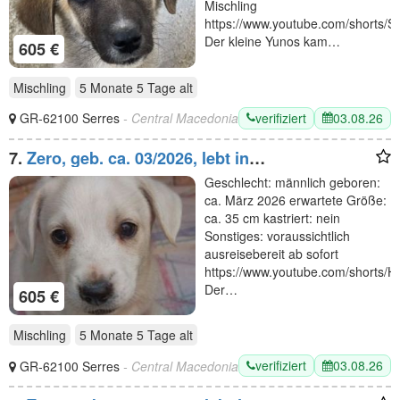
Mischling
https://www.youtube.com/shorts
Der kleine Yunos kam…
605 €
Mischling
5 Monate 5 Tage
alt
verifiziert
03.08.26
GR-62100 Serres
- Central Macedonia
7.
Zero, geb. ca. 03/2026, lebt in
GRIECHENLAND, auf einer privaten Pflegestelle
Geschlecht: männlich geboren:
ca. März 2026 erwartete Größe:
ca. 35 cm kastriert: nein
Sonstiges: voraussichtlich
ausreisebereit ab sofort
https://www.youtube.com/shorts
Der…
605 €
Mischling
5 Monate 5 Tage
alt
verifiziert
03.08.26
GR-62100 Serres
- Central Macedonia