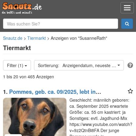
Snautz.de
Tiermarkt
Anzeigen von "SusanneRath"
Tiermarkt
Filter (1)
Anzeigendatum, neueste oben
1 bis 20 von 465 Anzeigen
1.
Pommes, geb. ca. 09/2025, lebt in
GRIECHENLAND, im städt. Tierheim Serres
Geschlecht: männlich geboren:
ca. September 2025 erwartete
Größe: ca. 55 cm kastriert: ja
Sonstiges: evtl. Jagdhund-Mix
https://www.youtube.com/watch?
v=9z2QtnBi8FA Der junge