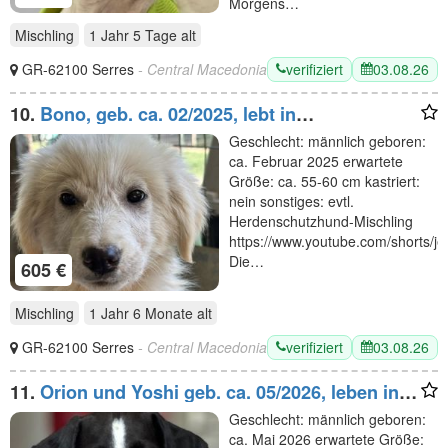
Morgens…
Mischling
1 Jahr 5 Tage
alt
verifiziert
03.08.26
GR-62100 Serres
- Central Macedonia
10.
Bono, geb. ca. 02/2025, lebt in
GRIECHENLAND, auf einer privaten Pflegestelle
Geschlecht: männlich geboren:
ca. Februar 2025 erwartete
Größe: ca. 55-60 cm kastriert:
nein sonstiges: evtl.
Herdenschutzhund-Mischling
https://www.youtube.com/shorts/je
Die…
605 €
Mischling
1 Jahr 6 Monate
alt
verifiziert
03.08.26
GR-62100 Serres
- Central Macedonia
11.
Orion und Yoshi geb. ca. 05/2026, leben in
GRIECHENLAND, im städt. Tierheim Serres
Geschlecht: männlich geboren:
ca. Mai 2026 erwartete Größe: