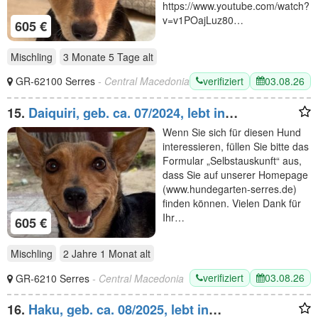
https://www.youtube.com/watch?
v=v1POajLuz80…
605 €
Mischling
3 Monate 5 Tage
alt
verifiziert
03.08.26
GR-62100 Serres
- Central Macedonia
15.
Daiquiri, geb. ca. 07/2024, lebt in
GRIECHENLAND, auf einer privaten Pflegestelle
Wenn Sie sich für diesen Hund
interessieren, füllen Sie bitte das
Formular „Selbstauskunft“ aus,
dass Sie auf unserer Homepage
(www.hundegarten-serres.de)
finden können. Vielen Dank für
Ihr…
605 €
Mischling
2 Jahre 1 Monat
alt
verifiziert
03.08.26
GR-6210 Serres
- Central Macedonia
16.
Haku, geb. ca. 08/2025, lebt in