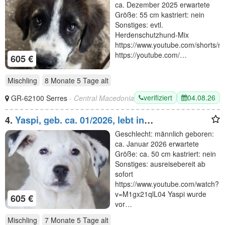
ca. Dezember 2025 erwartete
Größe: 55 cm kastriert: nein
Sonstiges: evtl.
Herdenschutzhund-Mix
https://www.youtube.com/shorts/n
https://youtube.com/…
605 €
Mischling
8 Monate 5 Tage
alt
verifiziert
04.08.26
GR-62100 Serres
- Central Macedonia
4.
Yaspi, geb. ca. 01/2026, lebt in
GRIECHENLAND, auf einer privaten Pflegestelle
Geschlecht: männlich geboren:
ca. Januar 2026 erwartete
Größe: ca. 50 cm kastriert: nein
Sonstiges: ausreisebereit ab
sofort
https://www.youtube.com/watch?
v=M1gx21qlL04 Yaspi wurde
605 €
vor…
Mischling
7 Monate 5 Tage
alt