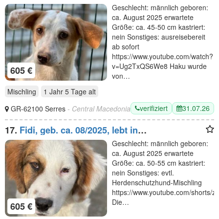
GRIECHENLAND, auf einer privaten Pflegestelle
Geschlecht: männlich geboren:
ca. August 2025 erwartete
Größe: ca. 45-50 cm kastriert:
nein Sonstiges: ausreisebereit
ab sofort
https://www.youtube.com/watch?
v=Ug2TxQS6We8 Haku wurde
605 €
von…
Mischling
1 Jahr 5 Tage
alt
verifiziert
31.07.26
GR-62100 Serres
- Central Macedonia
17.
Fidi, geb. ca. 08/2025, lebt in
GRIECHENLAND, im städt. Tierheim Serres
Geschlecht: männlich geboren:
ca. August 2025 erwartete
Größe: ca. 50-55 cm kastriert:
nein Sonstiges: evtl.
Herdenschutzhund-Mischling
https://www.youtube.com/shorts/
Die…
605 €