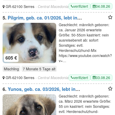
verifiziert
04.08.26
GR-62100 Serres
- Central Macedonia
5.
Pilgrim, geb. ca. 01/2026, lebt in
GRIECHENLAND, im städt. Tierheim Serres
Geschlecht: männlich geboren:
ca. Januar 2026 erwartete
Größe: 50-55cm kastriert: nein
ausreisebereit ab: sofort
Sonstiges: evtl.
Herdenschutzhund-Mix
https://www.youtube.com/watch?
605 €
v=…
Mischling
7 Monate 5 Tage
alt
verifiziert
03.08.26
GR-62100 Serres
- Central Macedonia
6.
Yunos, geb. ca. 03/2026, lebt in
GRIECHENLAND, im städt. Tierheim Serres
Geschlecht: männlich geboren:
ca. März 2026 erwartete Größe:
55 cm kastriert: nein Sonstiges:
evtl. Herdenschutzhund-