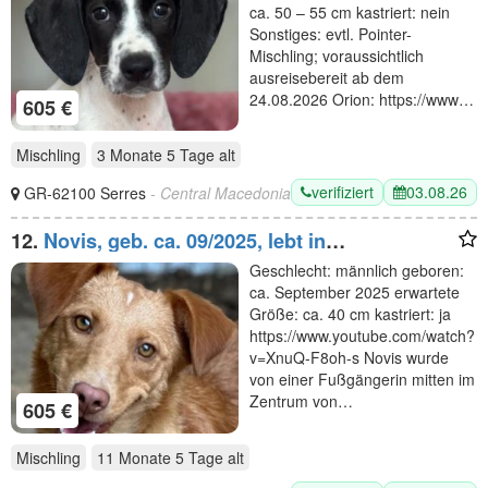
ca. 50 – 55 cm kastriert: nein
Sonstiges: evtl. Pointer-
Mischling; voraussichtlich
ausreisebereit ab dem
24.08.2026 Orion: https://www…
605 €
Mischling
3 Monate 5 Tage
alt
verifiziert
03.08.26
GR-62100 Serres
- Central Macedonia
12.
Novis, geb. ca. 09/2025, lebt in
GRIECHENLAND, auf einer privaten Pflegestelle
Geschlecht: männlich geboren:
ca. September 2025 erwartete
Größe: ca. 40 cm kastriert: ja
https://www.youtube.com/watch?
v=XnuQ-F8oh-s Novis wurde
von einer Fußgängerin mitten im
Zentrum von…
605 €
Mischling
11 Monate 5 Tage
alt