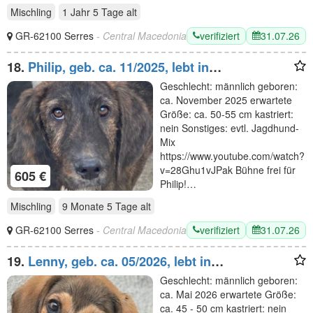
Mischling
1 Jahr 5 Tage
alt
verifiziert
31.07.26
GR-62100 Serres
- Central Macedonia
18.
Philip, geb. ca. 11/2025, lebt in
GRIECHENLAND, im städt. Tierheim Serres
Geschlecht: männlich geboren:
ca. November 2025 erwartete
Größe: ca. 50-55 cm kastriert:
nein Sonstiges: evtl. Jagdhund-
Mix
https://www.youtube.com/watch?
v=28Ghu1vJPak Bühne frei für
605 €
Philip!…
Mischling
9 Monate 5 Tage
alt
verifiziert
31.07.26
GR-62100 Serres
- Central Macedonia
19.
Lenny, geb. ca. 05/2026, lebt in
GRIECHENLAND, im städt. Tierheim Serres
Geschlecht: männlich geboren:
ca. Mai 2026 erwartete Größe:
ca. 45 - 50 cm kastriert: nein