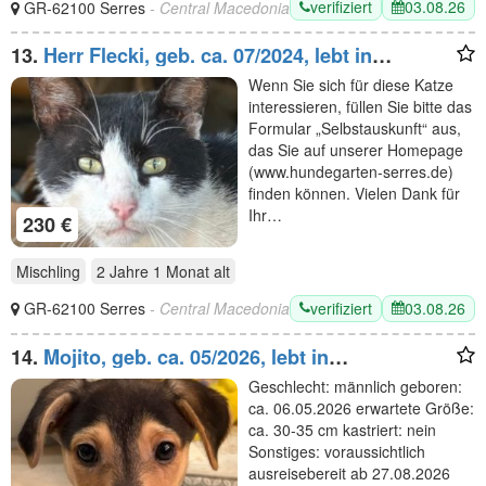
verifiziert
03.08.26
GR-62100 Serres
- Central Macedonia
13.
Herr Flecki, geb. ca. 07/2024, lebt in
GRIECHENLAND, auf einer privaten Pflegestelle
Wenn Sie sich für diese Katze
interessieren, füllen Sie bitte das
Formular „Selbstauskunft“ aus,
das Sie auf unserer Homepage
(www.hundegarten-serres.de)
finden können. Vielen Dank für
Ihr…
230 €
Mischling
2 Jahre 1 Monat
alt
verifiziert
03.08.26
GR-62100 Serres
- Central Macedonia
14.
Mojito, geb. ca. 05/2026, lebt in
GRIECHENLAND, auf einer privaten Pflegestelle
Geschlecht: männlich geboren:
ca. 06.05.2026 erwartete Größe:
ca. 30-35 cm kastriert: nein
Sonstiges: voraussichtlich
ausreisebereit ab 27.08.2026