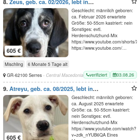
8.
Zeus, geb. ca. 02/2026, lebt in
GRIECHENLAND, im städt. Tierheim Serres
Geschlecht: männlich geboren:
ca. Februar 2026 erwartete
Größe: 50-55cm kastriert: nein
Sonstiges: evtl.
Herdenschutzhund-Mix
https://www.youtube.com/shorts/
https://www.youtube.com/…
605 €
Mischling
6 Monate 5 Tage
alt
verifiziert
03.08.26
GR-62100 Serres
- Central Macedonia
9.
Atreyu, geb. ca. 08/2025, lebt in
GRIECHENLAND, im städt. Tierheim Serres
Geschlecht: männlich geboren:
ca. August 2025 erwartete
Größe: ca. 50-55cm kastriert:
nein Sonstiges: evtl.
Herdenschutzhund-Mix
https://www.youtube.com/watch?
v=zdk_nYUB6QA Eines
605 €