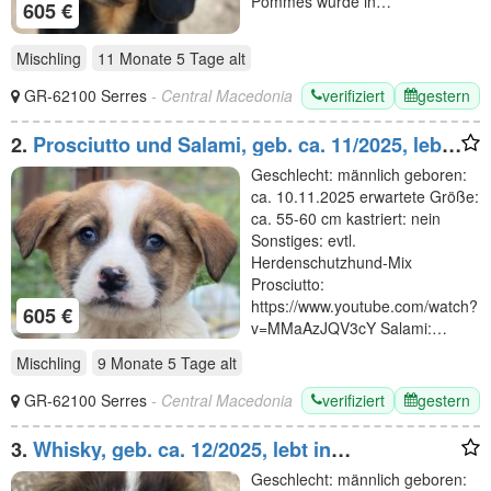
Pommes wurde in…
605 €
Mischling
11 Monate 5 Tage
alt
verifiziert
gestern
GR-62100 Serres
- Central Macedonia
2.
Prosciutto und Salami, geb. ca. 11/2025, lebt
in GRIECHENLAND, im städt. Tierheim Serres
Geschlecht: männlich geboren:
ca. 10.11.2025 erwartete Größe:
ca. 55-60 cm kastriert: nein
Sonstiges: evtl.
Herdenschutzhund-Mix
Prosciutto:
https://www.youtube.com/watch?
605 €
v=MMaAzJQV3cY Salami:…
Mischling
9 Monate 5 Tage
alt
verifiziert
gestern
GR-62100 Serres
- Central Macedonia
3.
Whisky, geb. ca. 12/2025, lebt in
GRIECHENLAND, im städt. Tierheim Serres
Geschlecht: männlich geboren: