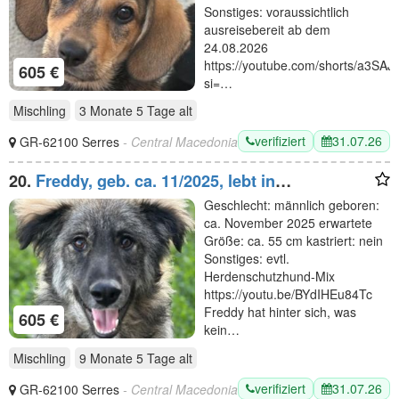
Sonstiges: voraussichtlich
ausreisebereit ab dem
24.08.2026
https://youtube.com/shorts/a3SA
605 €
si=…
Mischling
3 Monate 5 Tage
alt
verifiziert
31.07.26
GR-62100 Serres
- Central Macedonia
20.
Freddy, geb. ca. 11/2025, lebt in
GRIECHENLAND, im städt. Tierheim Serres
Geschlecht: männlich geboren:
ca. November 2025 erwartete
Größe: ca. 55 cm kastriert: nein
Sonstiges: evtl.
Herdenschutzhund-Mix
https://youtu.be/BYdIHEu84Tc
Freddy hat hinter sich, was
605 €
kein…
Mischling
9 Monate 5 Tage
alt
verifiziert
31.07.26
GR-62100 Serres
- Central Macedonia