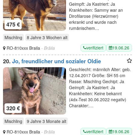
Geimpft: Ja Kastriert: Ja
Krankheiten: Sammy war an
Dirofilarose (Herzwürmer)
erkrankt und wurde nach
475 €
rumänischem…
Mischling
8 Jahre 3 Wochen
alt
verifiziert
19.06.26
RO-810xxx Braila
- Brăila
20.
Jo, freundlicher und sozialer Oldie
Geschlecht: männlich Alter: geb.
12.04.2017 Größe: SH 55 cm
Rasse: Mischling Gechipt: Ja
Geimpft: Ja Kastriert: Ja
Krankheiten: Keine bekannt
(4dx-Test 30.06.2022 negativ)
Charakter:…
320 €
Mischling
9 Jahre 3 Monate
alt
verifiziert
19.06.26
RO-810xxx Braila
- Brăila