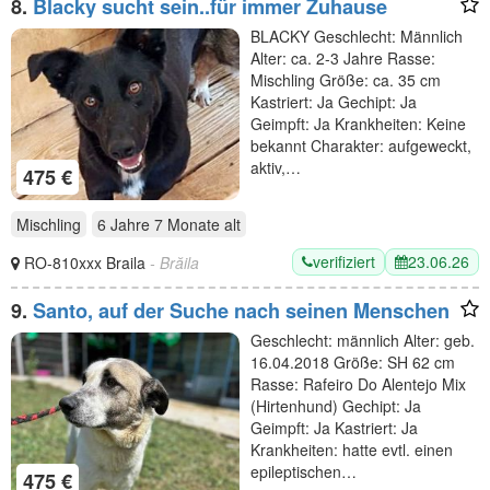
8.
Blacky sucht sein..für immer Zuhause
BLACKY Geschlecht: Männlich
Alter: ca. 2-3 Jahre Rasse:
Mischling Größe: ca. 35 cm
Kastriert: Ja Gechipt: Ja
Geimpft: Ja Krankheiten: Keine
bekannt Charakter: aufgeweckt,
aktiv,…
475 €
Mischling
6 Jahre 7 Monate
alt
verifiziert
23.06.26
RO-810xxx Braila
- Brăila
9.
Santo, auf der Suche nach seinen Menschen
Geschlecht: männlich Alter: geb.
16.04.2018 Größe: SH 62 cm
Rasse: Rafeiro Do Alentejo Mix
(Hirtenhund) Gechipt: Ja
Geimpft: Ja Kastriert: Ja
Krankheiten: hatte evtl. einen
epileptischen…
475 €