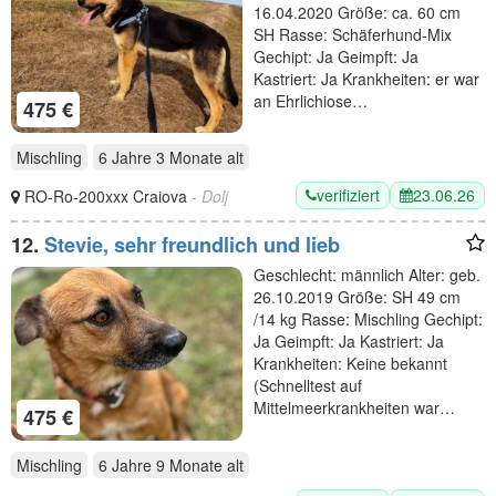
16.04.2020 Größe: ca. 60 cm
SH Rasse: Schäferhund-Mix
Gechipt: Ja Geimpft: Ja
Kastriert: Ja Krankheiten: er war
an Ehrlichiose…
475 €
Mischling
6 Jahre 3 Monate
alt
verifiziert
23.06.26
RO-Ro-200xxx Craiova
- Dolj
12.
Stevie, sehr freundlich und lieb
Geschlecht: männlich Alter: geb.
26.10.2019 Größe: SH 49 cm
/14 kg Rasse: Mischling Gechipt:
Ja Geimpft: Ja Kastriert: Ja
Krankheiten: Keine bekannt
(Schnelltest auf
Mittelmeerkrankheiten war…
475 €
Mischling
6 Jahre 9 Monate
alt