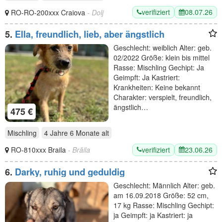
verifiziert
08.07.26
RO-RO-200xxx Craiova
- Dolj
5.
Ella, freundlich, lieb, aber ängstlich
Geschlecht: weiblich Alter: geb.
02/2022 Größe: klein bis mittel
Rasse: Mischling Gechipt: Ja
Geimpft: Ja Kastriert:
Krankheiten: Keine bekannt
Charakter: verspielt, freundlich,
ängstlich…
475 €
Mischling
4 Jahre 6 Monate
alt
verifiziert
23.06.26
RO-810xxx Braila
- Brăila
6.
Darky, ruhig und geduldig
Geschlecht: Männlich Alter: geb.
am 16.09.2018 Größe: 52 cm,
17 kg Rasse: Mischling Gechipt:
ja Geimpft: ja Kastriert: ja