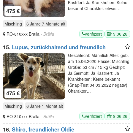
Kastriert: Ja Krankheiten: Keine
bekannt Charakter: etwas…
475 €
Mischling
6 Jahre 7 Monate
alt
verifiziert
19.06.26
RO-810xxx Braila
- Brăila
15.
Lupus, zurückhaltend und freundlich
Geschlecht: Männlich Alter: geb.
am 15.06.2020 Rasse: Mischling
Größe: 53 cm / 15 kg Gechipt:
Ja Geimpft: Ja Kastriert: Ja
Krankheiten: Keine bekannt
(Snap-Test 04.03.2022 negativ)
Charakter…
475 €
Mischling
6 Jahre 1 Monat
alt
verifiziert
19.06.26
RO-810xxx Braila
- Brăila
16.
Shiro, freundlicher Oldie