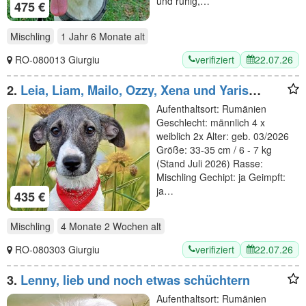
und ruhig,…
475 €
Mischling
1 Jahr 6 Monate
alt
verifiziert
22.07.26
RO-080013 Giurgiu
2.
Leia, Liam, Mailo, Ozzy, Xena und Yaris
verspielt und lieb
Aufenthaltsort: Rumänien
Geschlecht: männlich 4 x
weiblich 2x Alter: geb. 03/2026
Größe: 33-35 cm / 6 - 7 kg
(Stand Juli 2026) Rasse:
Mischling Gechipt: ja Geimpft:
ja…
435 €
Mischling
4 Monate 2 Wochen
alt
verifiziert
22.07.26
RO-080303 Giurgiu
3.
Lenny, lieb und noch etwas schüchtern
Aufenthaltsort: Rumänien