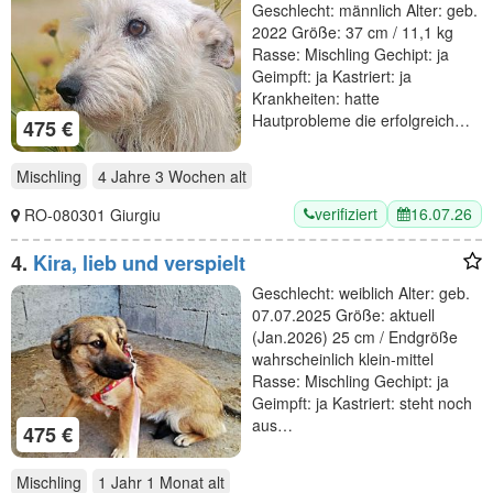
Geschlecht: männlich Alter: geb.
2022 Größe: 37 cm / 11,1 kg
Rasse: Mischling Gechipt: ja
Geimpft: ja Kastriert: ja
Krankheiten: hatte
Hautprobleme die erfolgreich…
475 €
Mischling
4 Jahre 3 Wochen
alt
verifiziert
16.07.26
RO-080301 Giurgiu
4.
Kira, lieb und verspielt
Geschlecht: weiblich Alter: geb.
07.07.2025 Größe: aktuell
(Jan.2026) 25 cm / Endgröße
wahrscheinlich klein-mittel
Rasse: Mischling Gechipt: ja
Geimpft: ja Kastriert: steht noch
aus…
475 €
Mischling
1 Jahr 1 Monat
alt