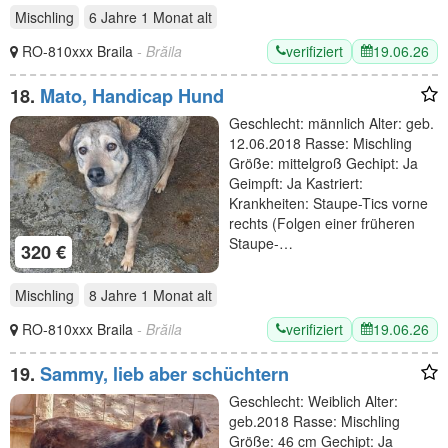
Mischling
6 Jahre 1 Monat
alt
verifiziert
19.06.26
RO-810xxx Braila
- Brăila
18.
Mato, Handicap Hund
Geschlecht: männlich Alter: geb.
12.06.2018 Rasse: Mischling
Größe: mittelgroß Gechipt: Ja
Geimpft: Ja Kastriert:
Krankheiten: Staupe-Tics vorne
rechts (Folgen einer früheren
Staupe-…
320 €
Mischling
8 Jahre 1 Monat
alt
verifiziert
19.06.26
RO-810xxx Braila
- Brăila
19.
Sammy, lieb aber schüchtern
Geschlecht: Weiblich Alter:
geb.2018 Rasse: Mischling
Größe: 46 cm Gechipt: Ja