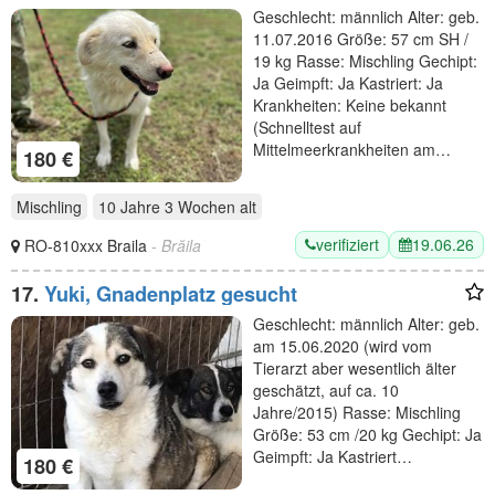
Geschlecht: männlich Alter: geb.
11.07.2016 Größe: 57 cm SH /
19 kg Rasse: Mischling Gechipt:
Ja Geimpft: Ja Kastriert: Ja
Krankheiten: Keine bekannt
(Schnelltest auf
Mittelmeerkrankheiten am…
180 €
Mischling
10 Jahre 3 Wochen
alt
verifiziert
19.06.26
RO-810xxx Braila
- Brăila
17.
Yuki, Gnadenplatz gesucht
Geschlecht: männlich Alter: geb.
am 15.06.2020 (wird vom
Tierarzt aber wesentlich älter
geschätzt, auf ca. 10
Jahre/2015) Rasse: Mischling
Größe: 53 cm /20 kg Gechipt: Ja
Geimpft: Ja Kastriert…
180 €