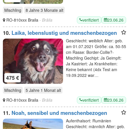
Mischling
8 Jahre 3 Monate
alt
verifiziert
23.06.26
RO-810xxx Braila
- Brăila
10.
Laika, lebenslustig und menschenbezogen
Geschlecht: weiblich Alter: geb.
am 01.07.2021 Größe: ca. 50-55
cm Rasse: Border-Collie?-
Mischling Gechipt: Ja Geimpft:
Ja Kastriert: Ja Krankheiten:
Keine bekannt (4dx Test am
19.09.2022 war…
475 €
Mischling
5 Jahre 1 Monat
alt
verifiziert
23.06.26
RO-810xxx Braila
- Brăila
11.
Noah, sensibel und menschenbezogen
Aufenthalsort: Rumänien
Geschlecht: männlich Alter: geb.