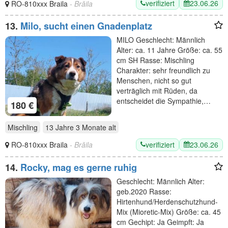
verifiziert
23.06.26
RO-810xxx Braila
- Brăila
13.
Milo, sucht einen Gnadenplatz
MILO Geschlecht: Männlich
Alter: ca. 11 Jahre Größe: ca. 55
cm SH Rasse: Mischling
Charakter: sehr freundlich zu
Menschen, nicht so gut
verträglich mit Rüden, da
entscheidet die Sympathie,…
180 €
Mischling
13 Jahre 3 Monate
alt
verifiziert
23.06.26
RO-810xxx Braila
- Brăila
14.
Rocky, mag es gerne ruhig
Geschlecht: Männlich Alter:
geb.2020 Rasse:
Hirtenhund/Herdenschutzhund-
Mix (Mioretic-Mix) Größe: ca. 45
cm Gechipt: Ja Geimpft: Ja