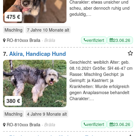
Charakter: etwas unsicher und
scheu, aber dennoch ruhig und
geduldig,…
475 €
Mischling
7 Jahre 10 Monate
alt
verifiziert
23.06.26
RO-810xxx Braila
- Brăila
7.
Akira, Handicap Hund
Geschlecht: weiblich Alter: geb.
08.10.2021 Größe: SH 46-47 cm
Rasse: Mischling Gechipt: ja
Geimpft: ja Kastriert: ja
Krankheiten: Wurde erfolgreich
gegen Anaplasmose behandelt
Charakter:…
380 €
Mischling
4 Jahre 9 Monate
alt
verifiziert
23.06.26
RO-810xxx Braila
- Brăila