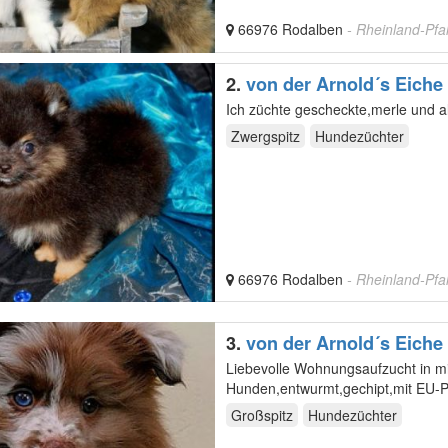
66976 Rodalben
- Rheinland-Pfa
2.
von der Arnold´s Eiche
Ich züchte gescheckte,merle und 
Zwergspitz
Hundezüchter
66976 Rodalben
- Rheinland-Pfa
3.
von der Arnold´s Eiche
Liebevolle Wohnungsaufzucht in mitten der Familie,mit Ki
Hunden,entwurmt,gechipt,mit EU-Pa
Großspitz
Hundezüchter