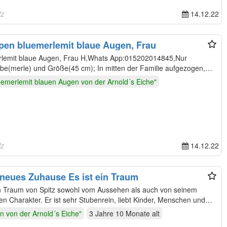
lz
14.12.22
pen bluemerlemit blaue Augen, Frau
rlemit blaue Augen, Frau H,Whats App:015202014845,Nur
arbe(merle) und Größe(45 cm); In mitten der Familie aufgezogen,mit
uemerlemit blauen Augen von der Arnold´s Eiche"
lz
14.12.22
ht neues Zuhause Es ist ein Traum
en Charakter. Er ist sehr Stubenrein, liebt Kinder, Menschen und
an von der Arnold´s Eiche"
3 Jahre 10 Monate
alt