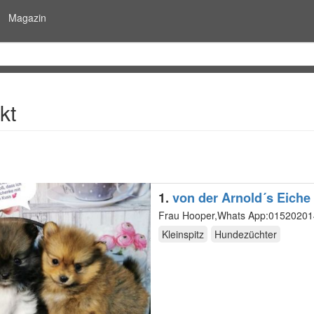
Magazin
kt
1.
von der Arnold´s Eiche
Frau Hooper,Whats App:015202014
Kleinspitz
Hundezüchter