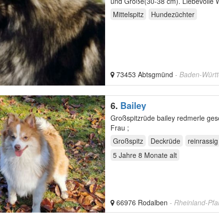
und Größe(30-38 cm). Liebevolle 
Mittelspitz
Hundezüchter
73453 Abtsgmünd
- Baden-Würt
6.
Bailey
Großspitzrüde bailey redmerle gesc
Frau ;
Großspitz
Deckrüde
reinrassig
5 Jahre 8 Monate
alt
66976 Rodalben
- Rheinland-Pfa