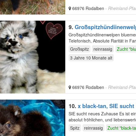
66976 Rodalben
- Rheinland-Pfa
9.
Großspitzhündiinenwel
Großspitzhündiinenwelpen blueme
Telefonisch, Absolute Rarität in F
Kindern,…
Großspitz
reinrassig
Zucht "bl
3 Jahre 10 Monate
alt
66976 Rodalben
- Rheinland-Pfa
10.
x black-tan, SIE suc
SIE sucht neues Zuhause Es ist ein Traum von Spitz sowohl vom Aussehen als auch von seinem
absolut fröhlichen, und liebenswert
Hunde…
Spitz
reinrassig
Zucht "black-t