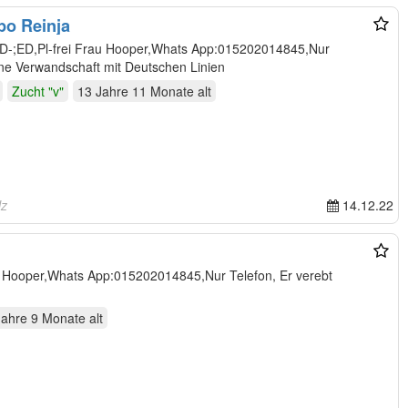
po Reinja
onisch, Hippo stammt aus Keine Verwandschaft mit Deutschen Linien
Zucht "v"
13 Jahre 11 Monate
alt
lz
14.12.22
au Hooper,Whats App:015202014845,Nur Telefon, Er verebt
Jahre 9 Monate
alt