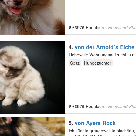
66976 Rodalben
- Rheinland-Pfa
4.
von der Arnold´s Eiche
Liebevolle Wohnungsaufzucht in mi
Spitz
Hundezüchter
66976 Rodalben
- Rheinland-Pfa
5.
von Ayers Rock
Ich züchte graugewolkte,black/tan, 