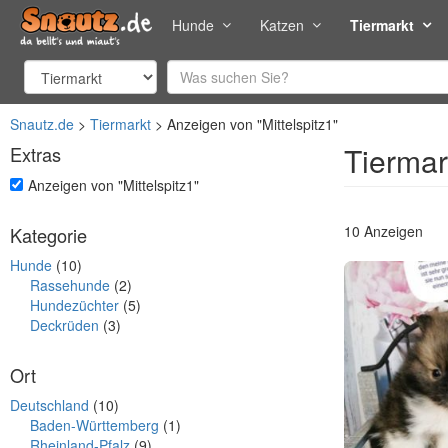
Hunde
Katzen
Tiermarkt
Snautz.de
Tiermarkt
Anzeigen von "Mittelspitz1"
Tiermar
Extras
undefined
Anzeigen von "Mittelspitz1"
10 Anzeigen
Kategorie
Hunde
(10)
Rassehunde
(2)
Hundezüchter
(5)
Deckrüden
(3)
Ort
Deutschland
(10)
Baden-Württemberg
(1)
Rheinland-Pfalz
(9)