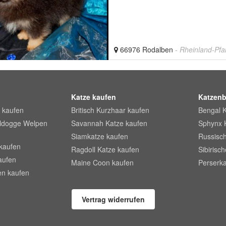
66976 Rodalben
- Rheinland-Pfa
Katze kaufen
Katzenb
 kaufen
Britisch Kurzhaar kaufen
Bengal 
lldogge Welpen
Savannah Katze kaufen
Sphynx 
Siamkatze kaufen
Russisch
kaufen
Ragdoll Katze kaufen
Sibirisc
aufen
Maine Coon kaufen
Perserka
en kaufen
Vertrag widerrufen