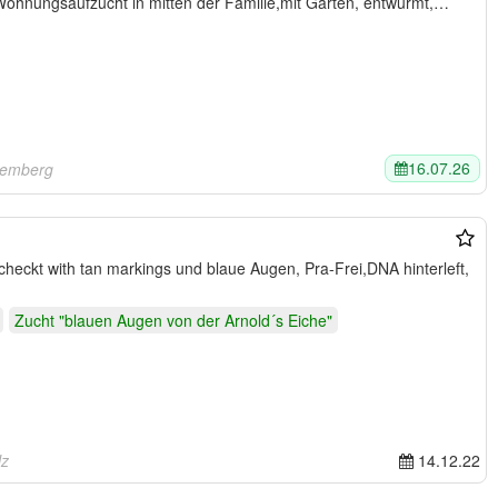
Wohnungsaufzucht in mitten der Familie,mit Garten, entwurmt,…
16.07.26
temberg
heckt with tan markings und blaue Augen, Pra-Frei,DNA hinterleft,
Zucht "blauen Augen von der Arnold´s Eiche"
lz
14.12.22