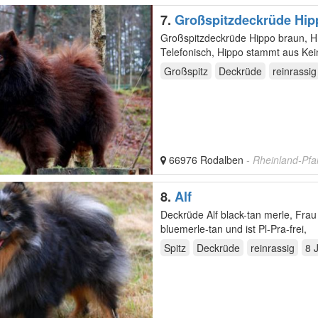
7.
Großspitzdeckrüde Hip
Großspitzdeckrüde Hippo braun, HD-;ED,Pl-frei Frau Hooper,Whats App:015202014845,Nur
Telef
Großspitz
Deckrüde
reinrassig
66976 Rodalben
- Rheinland-Pfa
8.
Alf
Deckrüde Alf black-tan merle, Fr
bluemerle-tan und ist Pl-Pra-frei,
Spitz
Deckrüde
reinrassig
8 