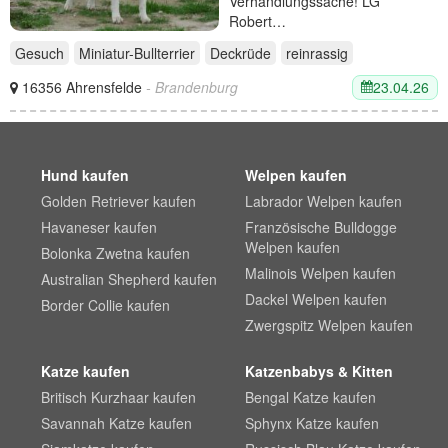
Verhandlungssache! LG
Robert…
Gesuch
Miniatur-Bullterrier
Deckrüde
reinrassig
23.04.26
16356 Ahrensfelde
- Brandenburg
Hund kaufen
Welpen kaufen
Golden Retriever kaufen
Labrador Welpen kaufen
Havaneser kaufen
Französische Bulldogge
Welpen kaufen
Bolonka Zwetna kaufen
Malinois Welpen kaufen
Australian Shepherd kaufen
Dackel Welpen kaufen
Border Collie kaufen
Zwergspitz Welpen kaufen
Katze kaufen
Katzenbabys & Kitten
Britisch Kurzhaar kaufen
Bengal Katze kaufen
Savannah Katze kaufen
Sphynx Katze kaufen