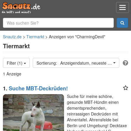
Snautz.de
Tiermarkt
Anzeigen von "CharmingDevil"
Tiermarkt
Filter (1)
Anzeigendatum, neueste oben
1 Anzeige
1.
Suche MBT-Deckrüden!
Suche für meine schöne,
gesunde MBT-Hündin einen
dementsprechenden,
reinrassigen Deckrüden mit
Ahnentafel. Ahrensfelde bei
Berlin und Umgebung! Decktaxe