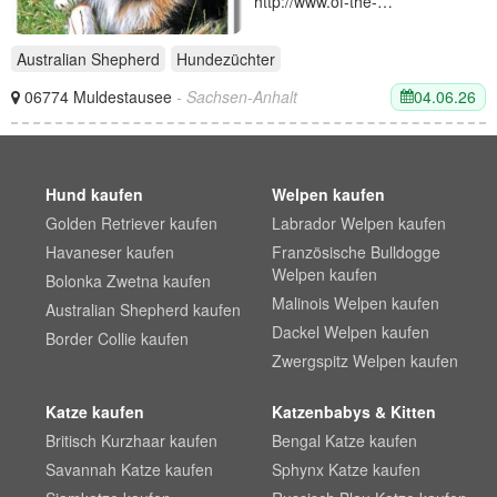
http://www.of-the-…
Australian Shepherd
Hundezüchter
04.06.26
06774 Muldestausee
- Sachsen-Anhalt
Hund kaufen
Welpen kaufen
Golden Retriever kaufen
Labrador Welpen kaufen
Havaneser kaufen
Französische Bulldogge
Welpen kaufen
Bolonka Zwetna kaufen
Malinois Welpen kaufen
Australian Shepherd kaufen
Dackel Welpen kaufen
Border Collie kaufen
Zwergspitz Welpen kaufen
Katze kaufen
Katzenbabys & Kitten
Britisch Kurzhaar kaufen
Bengal Katze kaufen
Savannah Katze kaufen
Sphynx Katze kaufen