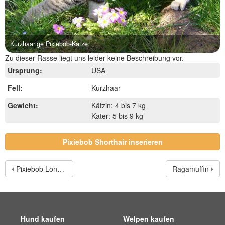
Kurzhaarige Pixiebob-Katze.
Zu dieser Rasse liegt uns leider keine Beschreibung vor.
Ursprung:
USA
Fell:
Kurzhaar
Gewicht:
Kätzin: 4 bis 7 kg
Kater: 5 bis 9 kg
Pixiebob Shorthair inserieren
Pixiebob Longhair
Ragamuffin
Hund kaufen
Welpen kaufen