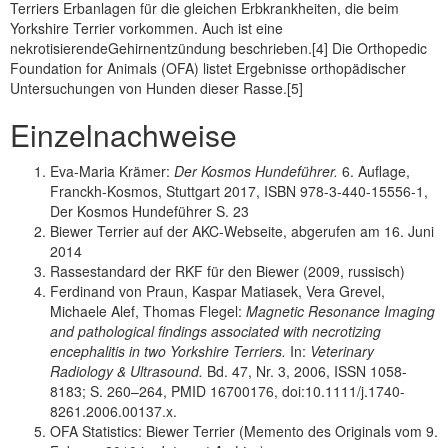
Terriers Erbanlagen für die gleichen Erbkrankheiten, die beim
Yorkshire Terrier vorkommen. Auch ist eine
nekrotisierendeGehirnentzündung beschrieben.[4] Die Orthopedic
Foundation for Animals (OFA) listet Ergebnisse orthopädischer
Untersuchungen von Hunden dieser Rasse.[5]
Einzelnachweise
Eva-Maria Krämer:
Der Kosmos Hundeführer.
6. Auflage,
Franckh-Kosmos, Stuttgart 2017, ISBN 978-3-440-15556-1,
Der Kosmos Hundeführer S. 23
Biewer Terrier auf der AKC-Webseite, abgerufen am 16. Juni
2014
Rassestandard der RKF für den Biewer (2009, russisch)
Ferdinand von Praun, Kaspar Matiasek, Vera Grevel,
Michaele Alef, Thomas Flegel:
Magnetic Resonance Imaging
and pathological findings associated with necrotizing
encephalitis in two Yorkshire Terriers.
In:
Veterinary
Radiology & Ultrasound.
Bd. 47, Nr. 3, 2006, ISSN 1058-
8183; S. 260–264, PMID 16700176, doi:10.1111/j.1740-
8261.2006.00137.x.
OFA Statistics: Biewer Terrier (Memento des Originals vom 9.