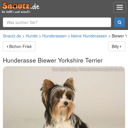
Snautz.de
Hunde
Hunderassen
kleine Hunderassen
Biewer Yo
Bichon Frisé
Billy
Hunderasse
Biewer Yorkshire Terrier
Foto:
Detlef Breiting
,
Wikimedia Commons
,
CC BY-SA 3.0