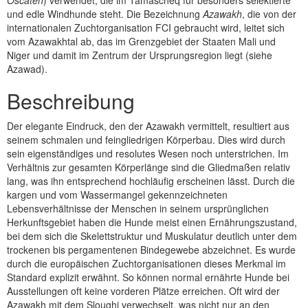
Oscaten
) verwendet, die im Tamascheq für besonders selektierte
und edle Windhunde steht. Die Bezeichnung
Azawakh
, die von der
internationalen Zuchtorganisation FCI gebraucht wird, leitet sich
vom Azawakhtal ab, das im Grenzgebiet der Staaten Mali und
Niger und damit im Zentrum der Ursprungsregion liegt (siehe
Azawad).
Beschreibung
Der elegante Eindruck, den der Azawakh vermittelt, resultiert aus
seinem schmalen und feingliedrigen Körperbau. Dies wird durch
sein eigenständiges und resolutes Wesen noch unterstrichen. Im
Verhältnis zur gesamten Körperlänge sind die Gliedmaßen relativ
lang, was ihn entsprechend hochläufig erscheinen lässt. Durch die
kargen und vom Wassermangel gekennzeichneten
Lebensverhältnisse der Menschen in seinem ursprünglichen
Herkunftsgebiet haben die Hunde meist einen Ernährungszustand,
bei dem sich die Skelettstruktur und Muskulatur deutlich unter dem
trockenen bis pergamentenen Bindegewebe abzeichnet. Es wurde
durch die europäischen Zuchtorganisationen dieses Merkmal im
Standard explizit erwähnt. So können normal ernährte Hunde bei
Ausstellungen oft keine vorderen Plätze erreichen. Oft wird der
Azawakh mit dem Sloughi verwechselt, was nicht nur an den