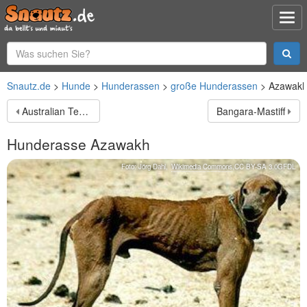
Snautz.de
Hunde
Hunderassen
große Hunderassen
Azawak
Australian Terrier
Bangara-Mastiff
Hunderasse
Azawakh
Foto:
Jörg Dahl
,
Wikimedia Commons
,
CC BY-SA 3.0
GFDL