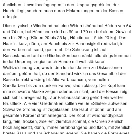
ähnlichen Umweltbedingungen in den Ursprungsgebieten der
Hunde liegt, sondern auch durch Einkreuzungen beider Rassen
erfolgte.
Dieser typische Windhund hat eine Widerristhöhe bei Rüden von 64
und 74 cm, bei Hündinnen sind es 60 und 70 cm bei einem Gewicht
von bis 25 kg (Rüden 20 bis 25 kg, Hündinnen 15 bis 20 kg). Das
Haar ist kurz, dünn, am Bauch bis zur Haarlosigkeit reduziert, in
den Farben rot, sand, gestromt. Die Scheckung ist laut
Rassestandard auf die Gliedmaßen beschränkt, allerdings kommen
in der Ursprungsregion auch Hunde mit weit stärkerer
Weißzeichnung vor, was in den letzten Jahren zu Diskussionen
darüber geführt hat, ob der Standard wirklich das Gesamtbild der
Rasse korrekt wiedergibt. Alle Farbnuancen, vom hellen
Sandfarben bis zum dunklen Fauve, sind zulässig. Der Kopf kann
eine schwarze Maske zeigen oder auch nicht, und die Blesse zeigt
sich sehr unregelmäßig. Zur Farbausstattung gehört ein weißer
Brustfleck. Alle vier Gliedmaßen sollten weiße «Stiefel» aufweisen.
Schwarze Stromung ist zugelassen. Die Haut ist dünn, und am
gesamten Körper straff anliegend. Der Kopf ist windhundtypisch
lang, fein, trocken, ziseliert, ziemlich schmal, die Ohren ziemlich
hoch angesetzt, dünn, immer herabhängend und flach, mit ziemlich
breiter Basis und am Schädel anliegend. Sie haben die Form eines