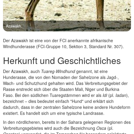
Azawakh.
Der Azawakh ist eine von der FCI anerkannte afrikanische
Windhunderasse (FCI-Gruppe 10, Sektion 3, Standard Nr. 307).
Herkunft und Geschichtliches
Der Azawakh, auch
Tuareg-Windhund
genannt, ist eine
Hunderasse, die von den Nomaden der Sahelzone als Jagd-,
Wach- und Schutzhund gehalten wird. Das Verbreitungsgebiet der
Rasse erstreckt sich über die Staaten Mali, Niger und Burkina
Faso. Bei den südlichen Tuaregstämmen wird er als
Idi
(pl.
Iadan
),
bezeichnet – dies bedeutet einfach "Hund" und erklärt sich
dadurch, dass in der zentralen Sahelzone keine andere Hundeform
existiert. Es handelt sich um eine typische Landrasse.
In den nördlicheren, bereits in der Sahara gelegenen Regionen des
Verbreitungsgebietes wird auch die Bezeichnung
Osca
(pl.