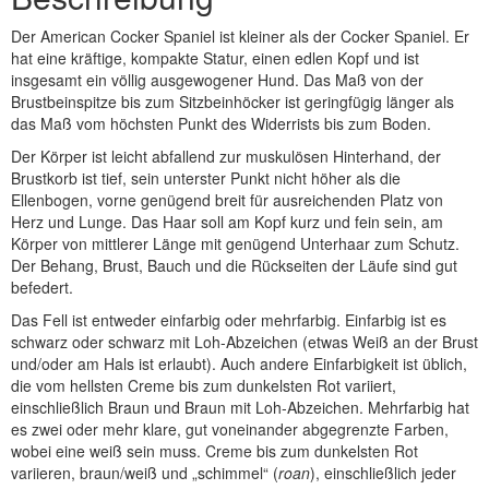
Der American Cocker Spaniel ist kleiner als der Cocker Spaniel. Er
hat eine kräftige, kompakte Statur, einen edlen Kopf und ist
insgesamt ein völlig ausgewogener Hund. Das Maß von der
Brustbeinspitze bis zum Sitzbeinhöcker ist geringfügig länger als
das Maß vom höchsten Punkt des Widerrists bis zum Boden.
Der Körper ist leicht abfallend zur muskulösen Hinterhand, der
Brustkorb ist tief, sein unterster Punkt nicht höher als die
Ellenbogen, vorne genügend breit für ausreichenden Platz von
Herz und Lunge. Das Haar soll am Kopf kurz und fein sein, am
Körper von mittlerer Länge mit genügend Unterhaar zum Schutz.
Der Behang, Brust, Bauch und die Rückseiten der Läufe sind gut
befedert.
Das Fell ist entweder einfarbig oder mehrfarbig. Einfarbig ist es
schwarz oder schwarz mit Loh-Abzeichen (etwas Weiß an der Brust
und/oder am Hals ist erlaubt). Auch andere Einfarbigkeit ist üblich,
die vom hellsten Creme bis zum dunkelsten Rot variiert,
einschließlich Braun und Braun mit Loh-Abzeichen. Mehrfarbig hat
es zwei oder mehr klare, gut voneinander abgegrenzte Farben,
wobei eine weiß sein muss. Creme bis zum dunkelsten Rot
variieren, braun/weiß und „schimmel“ (
roan
), einschließlich jeder