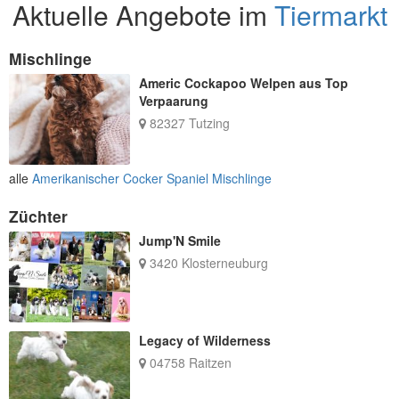
Aktuelle Angebote im
Tiermarkt
Mischlinge
Americ Cockapoo Welpen aus Top
Verpaarung
82327 Tutzing
alle
Amerikanischer Cocker Spaniel Mischlinge
Züchter
Jump'N Smile
3420 Klosterneuburg
Legacy of Wilderness
04758 Raitzen