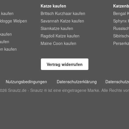
Katze kaufen
Katzenb
 kaufen
Britisch Kurzhaar kaufen
Bengal 
lldogge Welpen
Savannah Katze kaufen
Sphynx 
Siamkatze kaufen
Russisch
kaufen
Ragdoll Katze kaufen
Sibirisc
aufen
Maine Coon kaufen
Perserka
en kaufen
Vertrag widerrufen
Nutzungsbedingungen
Datenschutzerklärung
Datenschutze
026 Snautz.de - Snautz ® ist eine eingetragene Marke. Alle Rechte vor