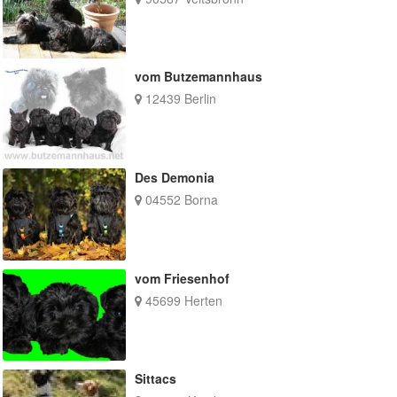
vom Butzemannhaus
12439 Berlin
Des Demonia
04552 Borna
vom Friesenhof
45699 Herten
Sittacs