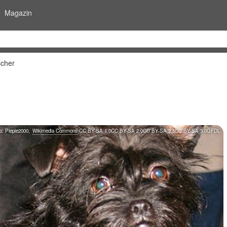
Magazin
scher
o:
Pleple2000
,
Wikimedia Commons
,
CC BY-SA 1.0
CC BY-SA 2.0
CC BY-SA 2.5
CC BY-SA 3.0
GFDL