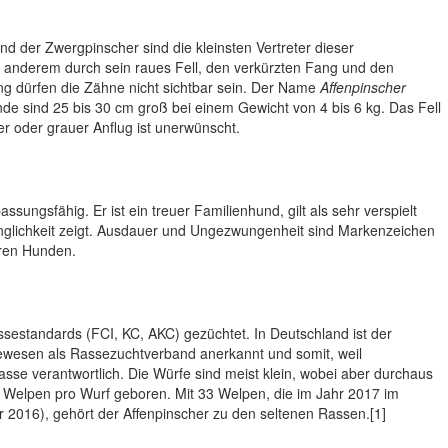
nd der Zwergpinscher sind die kleinsten Vertreter dieser
r anderem durch sein raues Fell, den verkürzten Fang und den
g dürfen die Zähne nicht sichtbar sein. Der Name
Affenpinscher
e sind 25 bis 30 cm groß bei einem Gewicht von 4 bis 6 kg. Das Fell
er oder grauer Anflug ist unerwünscht.
sungsfähig. Er ist ein treuer Familienhund, gilt als sehr verspielt
hänglichkeit zeigt. Ausdauer und Ungezwungenheit sind Markenzeichen
eren Hunden.
assestandards (FCI, KC, AKC) gezüchtet. In Deutschland ist der
wesen als Rassezuchtverband anerkannt und somit, weil
sse verantwortlich. Die Würfe sind meist klein, wobei aber durchaus
elpen pro Wurf geboren. Mit 33 Welpen, die im Jahr 2017 im
2016), gehört der Affenpinscher zu den seltenen Rassen.[1]