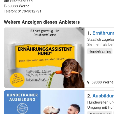
Am Stadtpark 11c
D-59368 Werne
Telefon: 0170-9012791
Weitere Anzeigen dieses Anbieters
1.
Ernährun
Staatlich zugelassener F
Hundetraining
59368 Wern
2.
Ausbildun
Problemther
Hundewelten und 
Umgang mit Hund
Hund…