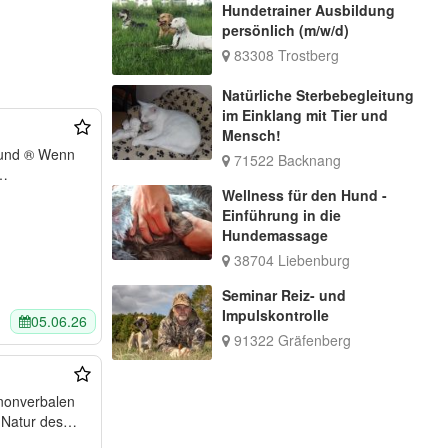
Hundetrainer Ausbildung
persönlich (m/w/d)
83308 Trostberg
Natürliche Sterbebegleitung
im Einklang mit Tier und
Mensch!
71522 Backnang
n…
Wellness für den Hund -
Einführung in die
Hundemassage
38704 Liebenburg
Seminar Reiz- und
Impulskontrolle
05.06.26
91322 Gräfenberg
 nonverbalen
 Natur des