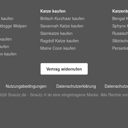
Katze kaufen
Katzenb
 kaufen
Britisch Kurzhaar kaufen
Bengal 
lldogge Welpen
Savannah Katze kaufen
Sphynx 
Siamkatze kaufen
Russisch
kaufen
Ragdoll Katze kaufen
Sibirisc
aufen
Maine Coon kaufen
Perserka
en kaufen
Vertrag widerrufen
Nutzungsbedingungen
Datenschutzerklärung
Datenschutze
026 Snautz.de - Snautz ® ist eine eingetragene Marke. Alle Rechte vor