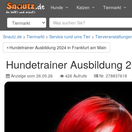
Hunde
Katzen
Tiermarkt
Snautz.de
Tiermarkt
Service rund ums Tier
Tierveranstaltunge
Hundetrainer Ausbildung 2024 in Frankfurt am Main
Hundetrainer Ausbildung 
Anzeige vom
26.05.26
426
Aufrufe
Nr.
278837618