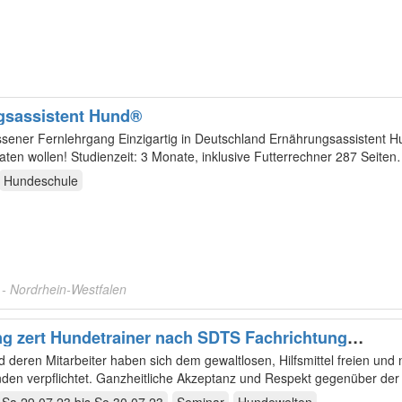
gsassistent Hund®
ernlehrgang Einzigartig in Deutschland Ernährungsassistent Hund ® Wenn
Sie mehr als beraten wollen! Studienzeit: 3 Monate, inklusive Futterrechner 287 Seite
Hundeschule
e
- Nordrhein-Westfalen
g zert Hundetrainer nach SDTS Fachrichtung
apie
deren Mitarbeiter haben sich dem gewaltlosen, Hilfsmittel freien und
en verpflichtet. Ganzheitliche Akzeptanz und Respekt gegenüber der