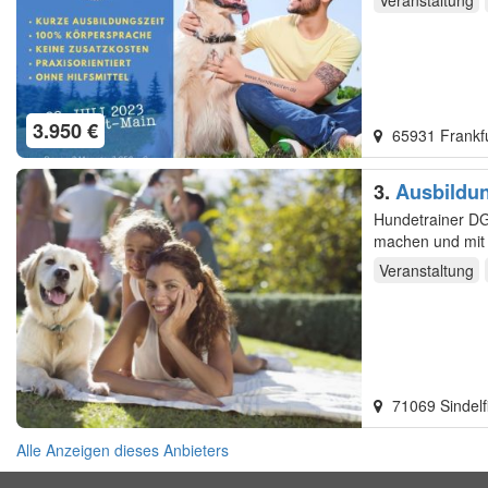
Veranstaltung
3.950 €
65931 Frankf
3.
Ausbildu
Hundetrainer DGHV Ausbi
machen und mit 
nicht…
Veranstaltung
71069 Sindel
Alle Anzeigen dieses Anbieters