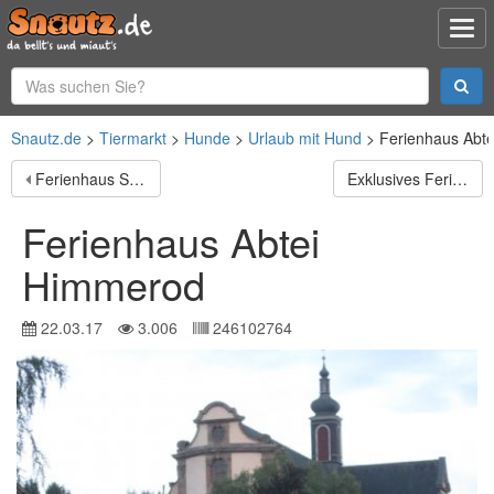
Snautz.de
Tiermarkt
Hunde
Urlaub mit Hund
Ferienhaus Abt
Ferienhaus Salmtal
Exklusives Ferienhaus am See
Ferienhaus Abtei
Himmerod
22.03.17
3.006
246102764