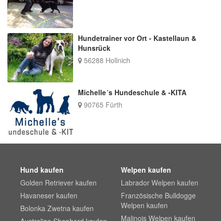
Hundetrainer vor Ort - Kastellaun &
Hunsrück
56288 Hollnich
Michelle´s Hundeschule & -KITA
90765 Fürth
Hund kaufen
Welpen kaufen
Golden Retriever kaufen
Labrador Welpen kaufen
Havaneser kaufen
Französische Bulldogge
Welpen kaufen
Bolonka Zwetna kaufen
Malinois Welpen kaufen