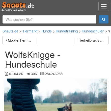
Snautz.de
Tiermarkt
Hunde
Hundetraining
Hundeschulen
W
Mobile Tierheilpraktikerin Naturheilkunde Pferd, Hund, Kleintiere
Tierheilpraxis Sonja Scheffold
WolfsKnigge -
Hundeschule
01.04.26
306
284246288