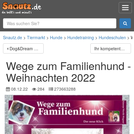
Snautz.de
Tiermarkt
Hunde
Hundetraining
Hundeschulen
W
Dog&Dream - Hundeferien in der Gastfamilie
Ihr kompetenter Hundefrisör in Ostfriesland!
Wege zum Familienhund -
Weihnachten 2022
08.12.22
284
273663288