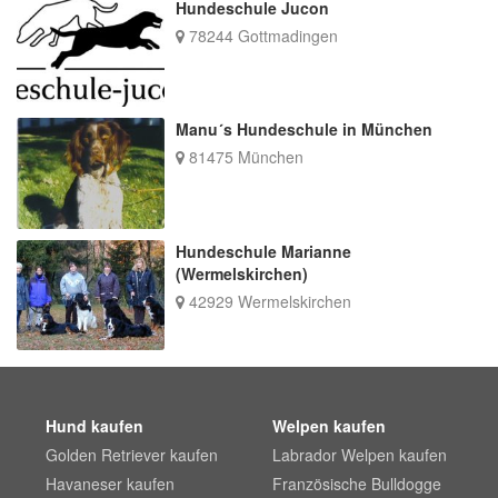
Hundeschule Jucon
78244 Gottmadingen
Manu´s Hundeschule in München
81475 München
Hundeschule Marianne
(Wermelskirchen)
42929 Wermelskirchen
Hund kaufen
Welpen kaufen
Golden Retriever kaufen
Labrador Welpen kaufen
Havaneser kaufen
Französische Bulldogge