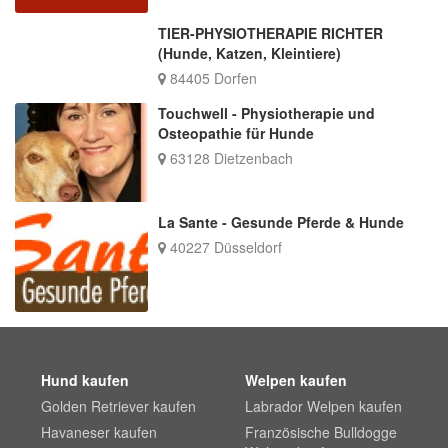
TIER-PHYSIOTHERAPIE RICHTER
(Hunde, Katzen, Kleintiere)
84405 Dorfen
Touchwell - Physiotherapie und
Osteopathie für Hunde
63128 Dietzenbach
La Sante - Gesunde Pferde & Hunde
40227 Düsseldorf
Hund kaufen
Welpen kaufen
Golden Retriever kaufen
Labrador Welpen kaufen
Havaneser kaufen
Französische Bulldogge