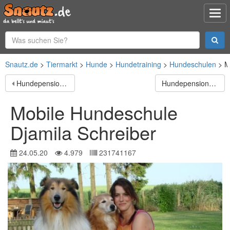
Snautz.de
Tiermarkt
Hunde
Hundetraining
Hundeschulen
M
Hundepension Trapp & Bossert
Hundepension Grafe
Mobile Hundeschule
Djamila Schreiber
24.05.20
4.979
231741167