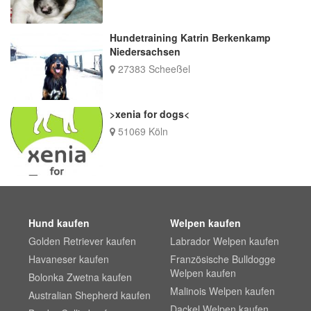
Hundetraining Katrin Berkenkamp
Niedersachsen
27383 Scheeßel
>xenia for dogs<
51069 Köln
Hund kaufen
Welpen kaufen
Golden Retriever kaufen
Labrador Welpen kaufen
Havaneser kaufen
Französische Bulldogge
Welpen kaufen
Bolonka Zwetna kaufen
Malinois Welpen kaufen
Australian Shepherd kaufen
Dackel Welpen kaufen