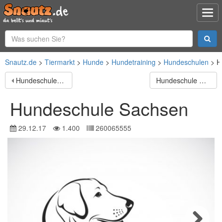
Snautz.de
Tiermarkt
Hunde
Hundetraining
Hundeschulen
H
Hundeschule Anna Lange
Hundeschule Mindogs
Hundeschule Sachsen
29.12.17
1.400
260065555