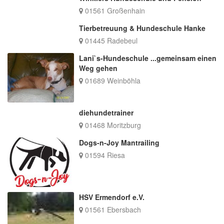
01561 Großenhain
Tierbetreuung & Hundeschule Hanke
01445 Radebeul
Lani`s-Hundeschule ...gemeinsam einen
Weg gehen
01689 Weinböhla
diehundetrainer
01468 Moritzburg
Dogs-n-Joy Mantrailing
01594 Riesa
HSV Ermendorf e.V.
01561 Ebersbach