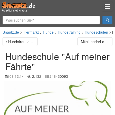
Snautz.de
Tiermarkt
Hunde
Hundetraining
Hundeschulen
H
Hundefreunde Assamstadt e.V.
MiteinanderLernen
Hundeschule "Auf meiner
Fährte"
08.12.14
2.132
246430093