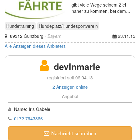
gibt viele Wege seinem Ziel
näher zu kommen, bei dem…
Hundetraining
Hundeplatz/Hundesportverein
89312 Günzburg
- Bayern
23.11.15
Alle Anzeigen dieses Anbieters
devinmarie
registriert seit 06.04.13
2 Anzeigen online
Angebot
Name:
Iris Gabele
0172 7943366
Nachricht schreiben