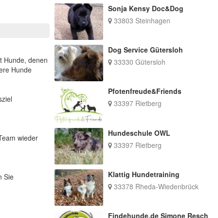
Sonja Kensy Doc&Dog
33803 Steinhagen
Dog Service Gütersloh
bt Hunde, denen
33330 Gütersloh
dere Hunde
Pfotenfreude&Friends
ziel
33397 Rietberg
Hundeschule OWL
-Team wieder
33397 Rietberg
Klattig Hundetraining
n Sie
33378 Rheda-Wiedenbrück
Findehunde.de Simone Resch