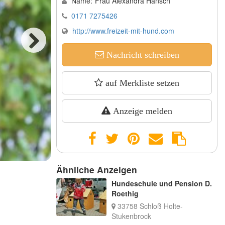
Name:
Frau Alexandra Hansch
0171 7275426
http://www.freizeit-mit-hund.com
Nachricht schreiben
Next
auf Merkliste setzen
Anzeige melden
Ähnliche Anzeigen
Hundeschule und Pension D.
Roethig
33758 Schloß Holte-
Stukenbrock