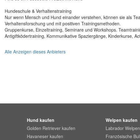
Hundeschule & Verhaltenstraining
Nur wenn Mensch und Hund einander verstehen, können sie als Tea
Verhaltensforschung und mit positiven Trainingsmethoden.
Gruppenkurse, Einzeltraining, Seminare und Workshops. Teamtraining, 
Antigiftködertraining, Kommunikative Spaziergänge, Kinderkurse, Act
Alle Anzeigen dieses Anbieters
Hund kaufen
Welpen kaufen
Golden Retriever kaufen
Labrador Welpen
Havaneser kaufen
Französische Bu