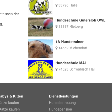
33790 Halle
ntnissen der
Hundeschule Gütersloh OWL
g,
33397 Rietberg
1A-Hundetrainer
14552 Michendorf
Hundeschule MAI
74523 Schwäbisch Hall
abys & Kitten
Dienstleistungen
Katze kaufen
Hundebetreuung
Katze kaufen
Hundepension