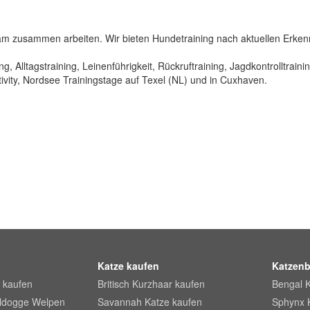
m zusammen arbeiten. Wir bieten Hundetraining nach aktuellen Erken
Alltagstraining, Leinenführigkeit, Rückruftraining, Jagdkontrolltrainin
ivity, Nordsee Trainingstage auf Texel (NL) und in Cuxhaven.
Katze kaufen
Katzenb
 kaufen
Britisch Kurzhaar kaufen
Bengal 
lldogge Welpen
Savannah Katze kaufen
Sphynx 