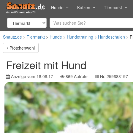
Hunde
Katzen
Tiermarkt
Snautz.de
Tiermarkt
Hunde
Hundetraining
Hundeschulen
F
Pfötchenwohl
Freizeit mit Hund
Anzeige vom
18.06.17
869
Aufrufe
Nr.
259683197