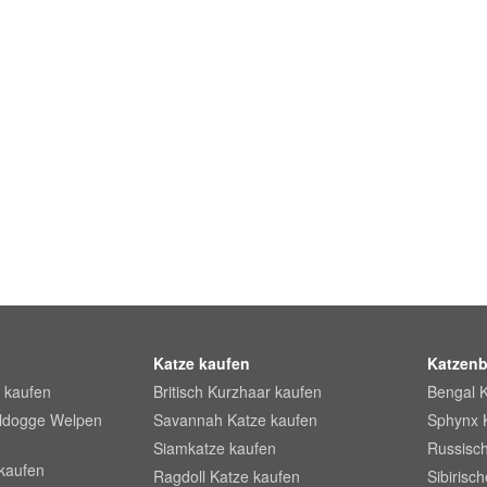
Katze kaufen
Katzenb
 kaufen
Britisch Kurzhaar kaufen
Bengal 
lldogge Welpen
Savannah Katze kaufen
Sphynx 
Siamkatze kaufen
Russisch
kaufen
Ragdoll Katze kaufen
Sibirisc