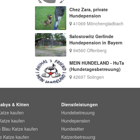
Chez Zara, private
Hundepension
41069 Mönchengladbach
Salostowitz Gerlinde
Hundepension in Bayern
94560 Offenberg
MEIN HUNDELAND - HuTa
(Hundetagesbetreuung)
42697 Solingen
abys & Kitten
Dienstleistungen
Katze kaufen
Hundebetreuung
Katze kaufen
Hundepension
 Blau Katze kaufen
Hundesitter
he Katze kaufen
Katzenbetreuung