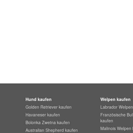
Hund kaufen
Welpen kaufen
Golden Retriever kaufen
Labrador Welpen
Havaneser kaufen
Französische Bu
kaufen
Bolonka Zwetna kaufen
Malinois Welpen 
Australian Shepherd kaufen