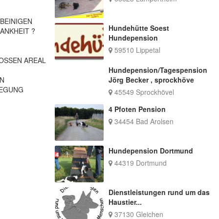
RBEINIGEN
Hundehütte Soest
ANKHEIT ?
Hundepension
59510 Lippetal
ROSSEN AREAL
Hundepension/Tagespension
EN
Jörg Becker , sprockhöve
WEGUNG
45549 Sprockhövel
4 Pfoten Pension
34454 Bad Arolsen
Hundepension Dortmund
44319 Dortmund
Dienstleistungen rund um das
Haustier...
37130 Gleichen