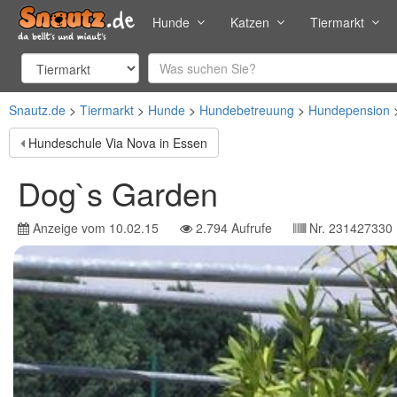
Hunde
Katzen
Tiermarkt
Snautz.de
Tiermarkt
Hunde
Hundebetreuung
Hundepension
Hundeschule Via Nova in Essen
Dog`s Garden
Anzeige vom
10.02.15
2.794
Aufrufe
Nr.
231427330