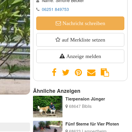
Name:
Simone Becker
06251 849753
Nachricht schreiben
auf Merkliste setzen
Anzeige melden
Ähnliche Anzeigen
Tierpension Jünger
68647 Biblis
Fünf Sterne für Vier Pfoten
68623 Lampertheim