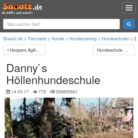
Snautz.de
Tiermarkt
Hunde
Hundetraining
Hundeschulen
D
Hoopers Agility Coaching
Hundeschule Ostseepfoten
Danny`s
Höllenhundeschule
14.03.17
779
258850601