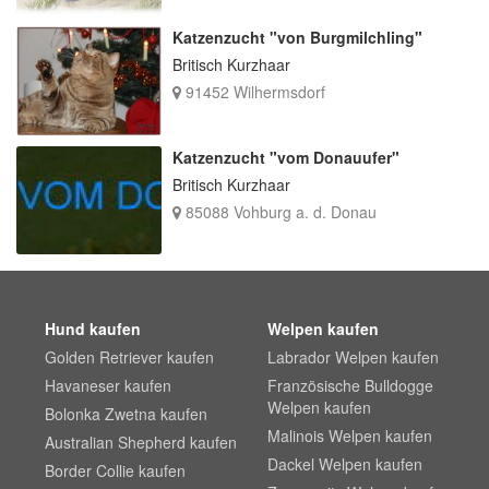
Katzenzucht "von Burgmilchling"
Britisch Kurzhaar
91452 Wilhermsdorf
Katzenzucht "vom Donauufer"
Britisch Kurzhaar
85088 Vohburg a. d. Donau
Hund kaufen
Welpen kaufen
Golden Retriever kaufen
Labrador Welpen kaufen
Havaneser kaufen
Französische Bulldogge
Welpen kaufen
Bolonka Zwetna kaufen
Malinois Welpen kaufen
Australian Shepherd kaufen
Dackel Welpen kaufen
Border Collie kaufen