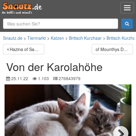
Snautz.de
Tiermarkt
Katzen
Britisch Kurzhaar
Britisch Kurzha
Hazina of Savannahcat
of Mounthys Dreamland
Von der Karolahöhe
25.11.22
1.103
276843979