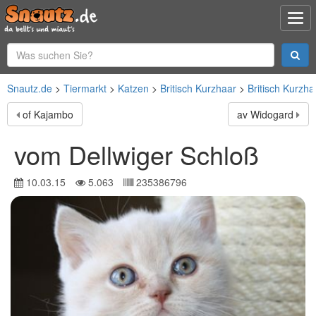
Snautz.de
Tiermarkt
Katzen
Britisch Kurzhaar
Britisch Kurzha
of Kajambo
av Widogard
vom Dellwiger Schloß
10.03.15
5.063
235386796