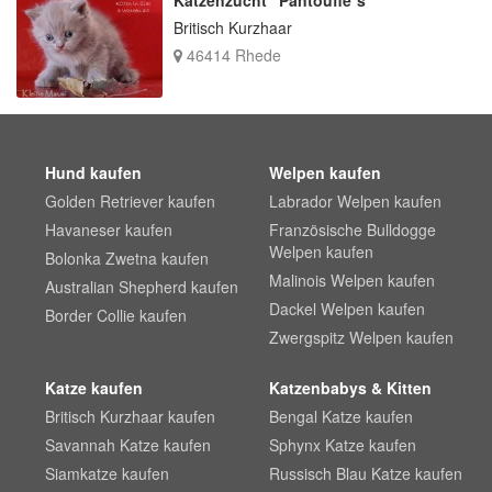
Britisch Kurzhaar
46414 Rhede
Hund kaufen
Welpen kaufen
Golden Retriever kaufen
Labrador Welpen kaufen
Havaneser kaufen
Französische Bulldogge
Welpen kaufen
Bolonka Zwetna kaufen
Malinois Welpen kaufen
Australian Shepherd kaufen
Dackel Welpen kaufen
Border Collie kaufen
Zwergspitz Welpen kaufen
Katze kaufen
Katzenbabys & Kitten
Britisch Kurzhaar kaufen
Bengal Katze kaufen
Savannah Katze kaufen
Sphynx Katze kaufen
Siamkatze kaufen
Russisch Blau Katze kaufen