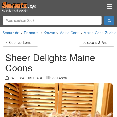
Snautz.de
Tiermarkt
Katzen
Maine Coon
Maine Coon-Züchte
Blue Ice Lombardi
Lexacats & Annikats Orientalisch Kurzhaar Katzen
Sheer Delights Maine
Coons
24.11.24
1.374
283148891