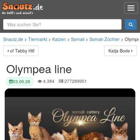
Snautz.de
Tiermarkt
Katzen
Somali
Somali-Züchter
Olympea
of Tabby Hill
Katja Bode
Olympea line
4.384
277289951
03.06.26