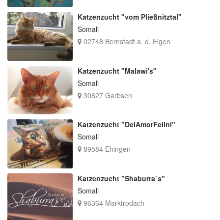
Katzenzucht "vom Pließnitztal"
Somali
02748 Bernstadt a. d. Eigen
Katzenzucht "Malawi's"
Somali
30827 Garbsen
Katzenzucht "DeiAmorFelini"
Somali
89584 Ehingen
Katzenzucht "Shaburra`s"
Somali
96364 Marktrodach