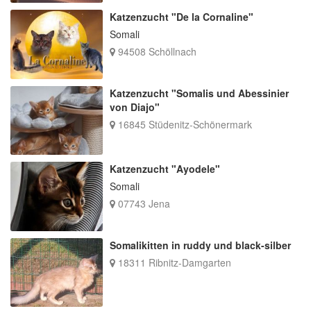
Katzenzucht "De la Cornaline"
Somali
94508 Schöllnach
Katzenzucht "Somalis und Abessinier
von Diajo"
16845 Stüdenitz-Schönermark
Katzenzucht "Ayodele"
Somali
07743 Jena
Somalikitten in ruddy und black-silber
18311 Ribnitz-Damgarten