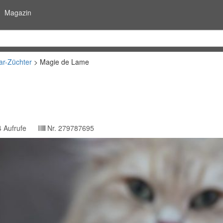
Magazin
ar-Züchter
Magie de Lame
4
Aufrufe
Nr.
279787695