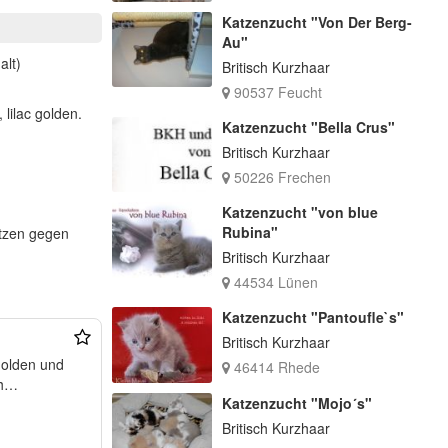
Katzenzucht "Von Der Berg-
Au"
alt)
Britisch Kurzhaar
90537 Feucht
lilac golden.
Katzenzucht "Bella Crus"
Britisch Kurzhaar
50226 Frechen
Katzenzucht "von blue
Rubina"
atzen gegen
Britisch Kurzhaar
44534 Lünen
Katzenzucht "Pantoufle`s"
Britisch Kurzhaar
46414 Rhede
h
Katzenzucht "Mojo´s"
Britisch Kurzhaar