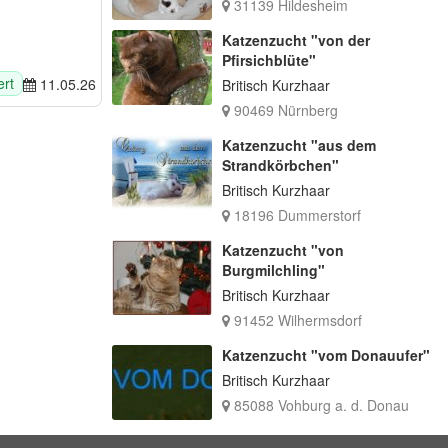
31139 Hildesheim
Katzenzucht "von der
Pfirsichblüte"
ert
11.05.26
Britisch Kurzhaar
90469 Nürnberg
Katzenzucht "aus dem
Strandkörbchen"
Britisch Kurzhaar
18196 Dummerstorf
Katzenzucht "von
Burgmilchling"
Britisch Kurzhaar
91452 Wilhermsdorf
Katzenzucht "vom Donauufer"
Britisch Kurzhaar
85088 Vohburg a. d. Donau