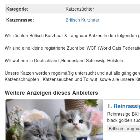
Kategorie:
Katzenzüchter
Katzenrasse:
Britisch Kurzhaar
Wir züchten Britisch Kurzhaar & Langhaar Katzen in den folgenden g
Wir sind eine kleine registrierte Zucht bei WCF (World Cats Federati
Wir wohnen in Deutschland ,Bundesland Schleswig-Holstein.
Unsere Katzen werden regelmäßig untersucht und auf alle gängigen 
Katzenschnupfen , Katzenseuchen und Tollwut ,sowie alle unsere 
Weitere Anzeigen dieses Anbieters
1.
Reinrass
Gesundheit
Reinrassige BKH,BLH K
black golden su
untersucht,top…
Britisch Langha