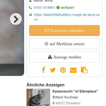
Name:
Anna
0163 1418861
verifiziert
https://www.britishcattery-magie-de-lame.co
m/
Next
Nachricht schreiben
auf Merkliste setzen
Anzeige melden
Kater Gr.Europa Champion WCF NFS
Ähnliche Anzeigen
Katzenzucht "of Edenplace"
Britisch Kurzhaar
46537 Dinslaken