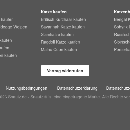
Katze kaufen
Katzenb
 kaufen
Britisch Kurzhaar kaufen
Bengal 
lldogge Welpen
Savannah Katze kaufen
Sphynx 
Siamkatze kaufen
Russisch
kaufen
Ragdoll Katze kaufen
Sibirisc
aufen
Maine Coon kaufen
Perserka
en kaufen
Vertrag widerrufen
Nutzungsbedingungen
Datenschutzerklärung
Datenschutze
026 Snautz.de - Snautz ® ist eine eingetragene Marke. Alle Rechte vor