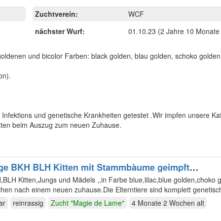
Zuchtverein:
WCF
nächster Wurf:
01.10.23
(2 Jahre 10 Monate 
oldenen und bicolor Farben: black golden, blau golden, schoko golden, 
on).
Infektions und genetische Krankheiten getestet .Wir impfen unsere K
Kitten beim Auszug zum neuen Zuhause.
ige BKH BLH Kitten mit Stammbàume geimpft
szeugnis handzahm
itten,Jungs und Mädels ,,in Farbe blue,lilac,blue golden,choko golden und
chen nach einem neuen zuhause.Die Elterntiere sind komplett genetisc
ar
reinrassig
Zucht "Magie de Lame"
4 Monate 2 Wochen
alt