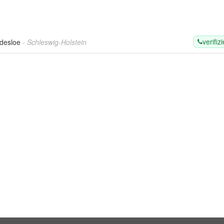
verifizi
ldesloe
- Schleswig-Holstein