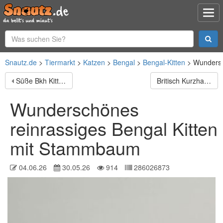
Snautz.de
Tiermarkt
Katzen
Bengal
Bengal-Kitten
Wundersc
Sūße Bkh Kitten.Reinrassige.
Britisch Kurzhaar Kätzchen – ab sofort abgabebereit
Wunderschönes
reinrassiges Bengal Kitten
mit Stammbaum
04.06.26
30.05.26
914
286026873