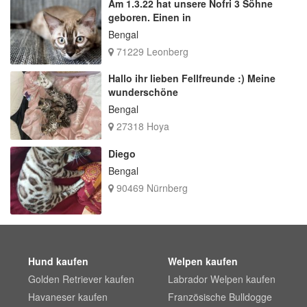
Am 1.3.22 hat unsere Nofri 3 Söhne
geboren. Einen in
Bengal
71229 Leonberg
Hallo ihr lieben Fellfreunde :) Meine
wunderschöne
Bengal
27318 Hoya
Diego
Bengal
90469 Nürnberg
Hund kaufen
Welpen kaufen
Golden Retriever kaufen
Labrador Welpen kaufen
Havaneser kaufen
Französische Bulldogge