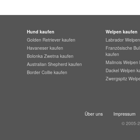
Hund kaufen
Welpen kaufen
Golden Retriever kaufen
Labrador Welpen
Havaneser kaufen
Französische Bu
kaufen
Bolonka Zwetna kaufen
Malinois Welpen 
Australian Shepherd kaufen
Dackel Welpen k
Border Collie kaufen
Zwergspitz Welp
Über uns
Impressum
© 2005-2