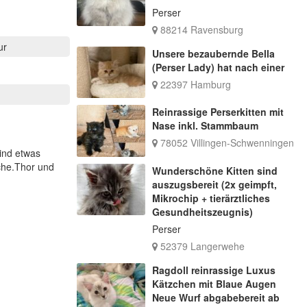
Perser
88214 Ravensburg
ur
Unsere bezaubernde Bella
(Perser Lady) hat nach einer
22397 Hamburg
Reinrassige Perserkitten mit
Nase inkl. Stammbaum
78052 Villingen-Schwenningen
ind etwas
che.Thor und
Wunderschöne Kitten sind
auszugsbereit (2x geimpft,
Mikrochip + tierärztliches
Gesundheitszeugnis)
Perser
52379 Langerwehe
Ragdoll reinrassige Luxus
Kätzchen mit Blaue Augen
Neue Wurf abgabebereit ab