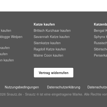
Katze kaufen
Katzenb
 kaufen
Britisch Kurzhaar kaufen
Bengal 
lldogge Welpen
Savannah Katze kaufen
Sphynx 
Siamkatze kaufen
Russisch
kaufen
Ragdoll Katze kaufen
Sibirisc
aufen
Maine Coon kaufen
Perserka
en kaufen
Vertrag widerrufen
Nutzungsbedingungen
Datenschutzerklärung
Datenschutze
026 Snautz.de - Snautz ® ist eine eingetragene Marke. Alle Rechte vor