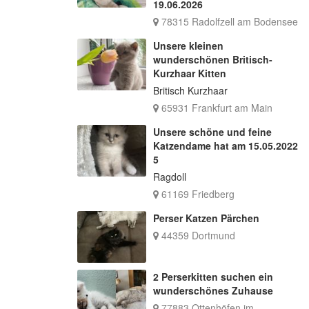
19.06.2026
78315 Radolfzell am Bodensee
Unsere kleinen
wunderschönen Britisch-
Kurzhaar Kitten
Britisch Kurzhaar
65931 Frankfurt am Main
Unsere schöne und feine
Katzendame hat am 15.05.2022
5
Ragdoll
61169 Friedberg
Perser Katzen Pärchen
44359 Dortmund
2 Perserkitten suchen ein
wunderschönes Zuhause
77883 Ottenhöfen im